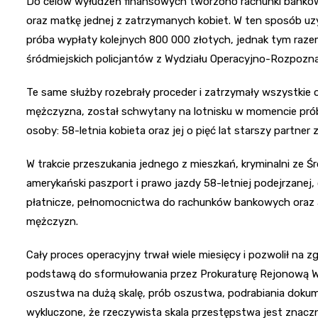
Do celów wyłudzeń finansowych tworzono rachunki bankow
oraz matkę jednej z zatrzymanych kobiet. W ten sposób uzy
próba wypłaty kolejnych 800 000 złotych, jednak tym razem 
śródmiejskich policjantów z Wydziału Operacyjno-Rozpoz
Te same służby rozebrały proceder i zatrzymały wszystkie
mężczyzna, został schwytany na lotnisku w momencie pró
osoby: 58-letnia kobieta oraz jej o pięć lat starszy partner
W trakcie przeszukania jednego z mieszkań, kryminalni ze Śr
amerykański paszport i prawo jazdy 58-letniej podejrzanej, 
płatnicze, pełnomocnictwa do rachunków bankowych oraz
mężczyzn.
Cały proces operacyjny trwał wiele miesięcy i pozwolił na 
podstawą do sformułowania przez Prokuraturę Rejonową 
oszustwa na dużą skalę, prób oszustwa, podrabiania dokume
wykluczone, że rzeczywista skala przestępstwa jest znacz