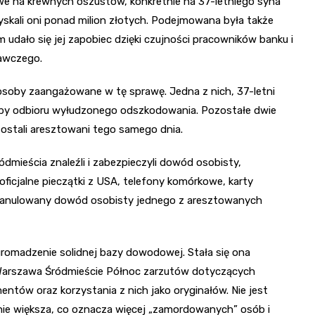
e na krewnych oszustów, konkretnie na 37-letniego syna
skali oni ponad milion złotych. Podejmowana była także
udało się jej zapobiec dzięki czujności pracowników banku i
nawczego.
 osoby zaangażowane w tę sprawę. Jedna z nich, 37-letni
by odbioru wyłudzonego odszkodowania. Pozostałe dwie
 zostali aresztowani tego samego dnia.
ódmieścia znaleźli i zabezpieczyli dowód osobisty,
oficjalne pieczątki z USA, telefony komórkowe, karty
 anulowany dowód osobisty jednego z aresztowanych
zgromadzenie solidnej bazy dowodowej. Stała się ona
Warszawa Śródmieście Północ zarzutów dotyczących
ntów oraz korzystania z nich jako oryginałów. Nie jest
nie większa, co oznacza więcej „zamordowanych” osób i