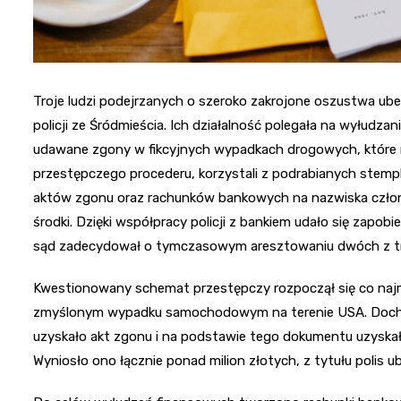
Troje ludzi podejrzanych o szeroko zakrojone oszustwa ub
policji ze Śródmieścia. Ich działalność polegała na wyłu
udawane zgony w fikcyjnych wypadkach drogowych, które mi
przestępczego procederu, korzystali z podrabianych stem
aktów zgonu oraz rachunków bankowych na nazwiska członk
środki. Dzięki współpracy policji z bankiem udało się zapob
sąd zadecydował o tymczasowym aresztowaniu dwóch z trz
Kwestionowany schemat przestępczy rozpoczął się co najmni
zmyślonym wypadku samochodowym na terenie USA. Docho
uzyskało akt zgonu i na podstawie tego dokumentu uzysk
Wyniosło ono łącznie ponad milion złotych, z tytułu polis u