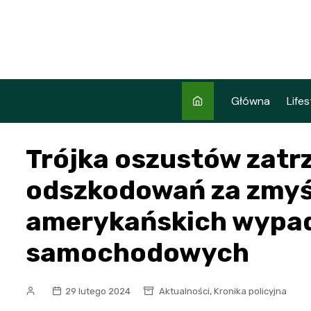
Skip
to
content
Główna
Lifes
Trójka oszustów zatr
odszkodowań za zmyś
amerykańskich wypa
samochodowych
,
29 lutego 2024
Aktualności
Kronika policyjna