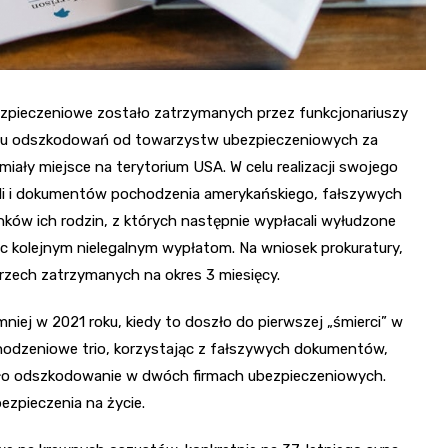
ezpieczeniowe zostało zatrzymanych przez funkcjonariuszy
dzaniu odszkodowań od towarzystw ubezpieczeniowych za
ały miejsce na terytorium USA. W celu realizacji swojego
pli i dokumentów pochodzenia amerykańskiego, fałszywych
ów ich rodzin, z których następnie wypłacali wyłudzone
iec kolejnym nielegalnym wypłatom. Na wniosek prokuratury,
ech zatrzymanych na okres 3 miesięcy.
ej w 2021 roku, kiedy to doszło do pierwszej „śmierci” w
dzeniowe trio, korzystając z fałszywych dokumentów,
ało odszkodowanie w dwóch firmach ubezpieczeniowych.
bezpieczenia na życie.