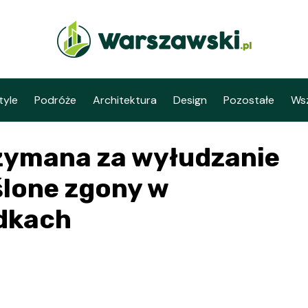
tyle
Podróże
Architektura
Design
Pozostałe
Wsz
zymana za wyłudzanie
lone zgony w
dkach