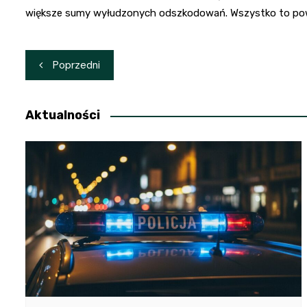
większe sumy wyłudzonych odszkodowań. Wszystko to powi
Nawigacja
Poprzedni
wpisu
Aktualności