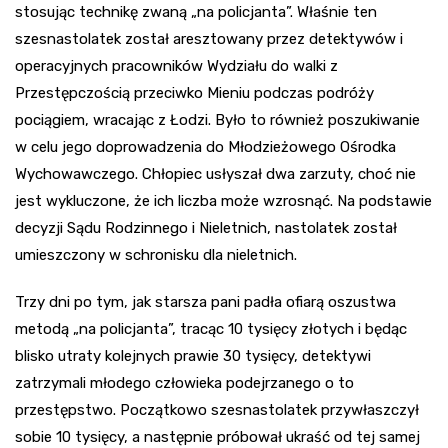
stosując technikę zwaną „na policjanta”. Właśnie ten
szesnastolatek został aresztowany przez detektywów i
operacyjnych pracowników Wydziału do walki z
Przestępczością przeciwko Mieniu podczas podróży
pociągiem, wracając z Łodzi. Było to również poszukiwanie
w celu jego doprowadzenia do Młodzieżowego Ośrodka
Wychowawczego. Chłopiec usłyszał dwa zarzuty, choć nie
jest wykluczone, że ich liczba może wzrosnąć. Na podstawie
decyzji Sądu Rodzinnego i Nieletnich, nastolatek został
umieszczony w schronisku dla nieletnich.
Trzy dni po tym, jak starsza pani padła ofiarą oszustwa
metodą „na policjanta”, tracąc 10 tysięcy złotych i będąc
blisko utraty kolejnych prawie 30 tysięcy, detektywi
zatrzymali młodego człowieka podejrzanego o to
przestępstwo. Początkowo szesnastolatek przywłaszczył
sobie 10 tysięcy, a następnie próbował ukraść od tej samej