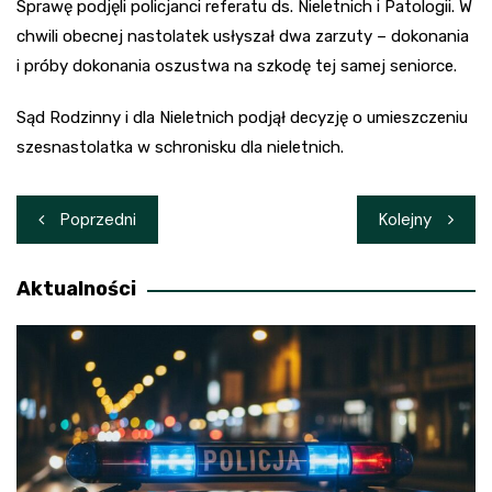
Sprawę podjęli policjanci referatu ds. Nieletnich i Patologii. W
chwili obecnej nastolatek usłyszał dwa zarzuty – dokonania
i próby dokonania oszustwa na szkodę tej samej seniorce.
Sąd Rodzinny i dla Nieletnich podjął decyzję o umieszczeniu
szesnastolatka w schronisku dla nieletnich.
Nawigacja
Poprzedni
Kolejny
wpisu
Aktualności