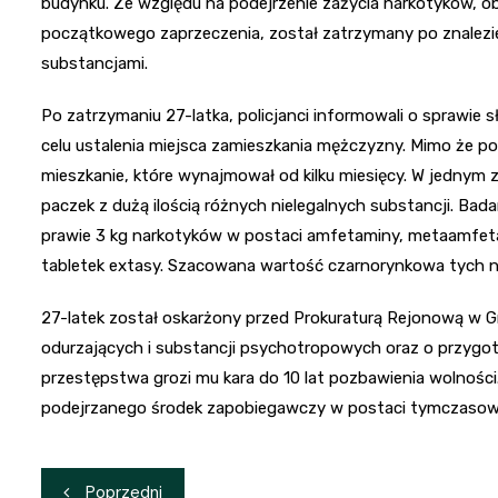
budynku. Ze względu na podejrzenie zażycia narkotyków, ob
początkowego zaprzeczenia, został zatrzymany po znalezien
substancjami.
Po zatrzymaniu 27-latka, policjanci informowali o sprawie 
celu ustalenia miejsca zamieszkania mężczyzny. Mimo że po
mieszkanie, które wynajmował od kilku miesięcy. W jednym 
paczek z dużą ilością różnych nielegalnych substancji. Bada
prawie 3 kg narkotyków w postaci amfetaminy, metaamfeta
tabletek extasy. Szacowana wartość czarnorynkowa tych n
27-latek został oskarżony przed Prokuraturą Rejonową w G
odurzających i substancji psychotropowych oraz o przygot
przestępstwa grozi mu kara do 10 lat pozbawienia wolności.
podejrzanego środek zapobiegawczy w postaci tymczasowe
Nawigacja
Poprzedni