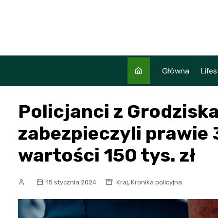
Skip
to
content
Główna
Lifes
Policjanci z Grodzis
zabezpieczyli prawie 
wartości 150 tys. zł
,
15 stycznia 2024
Kraj
Kronika policyjna