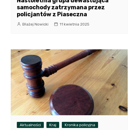
Nastoletnia grupa dewastująca
samochody zatrzymana przez
policjantów z Piaseczna
Błażej Nowicki
11 kwietnia 2025
Aktualności
Kraj
Kronika policyjna