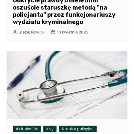
Odkrycie prawdy o nieletnim
oszuście staruszkę metodą "na
policjanta" przez funkcjonariuszy
wydziału kryminalnego
Błażej Nowicki
10 kwietnia 2025
Aktualności
Kraj
Kronika policyjna