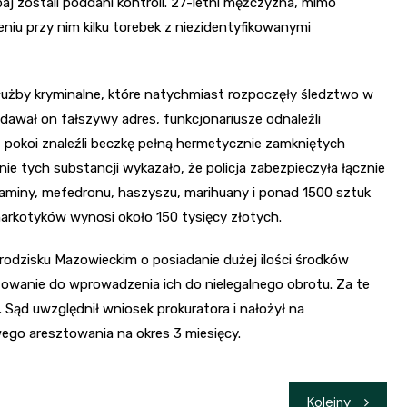
aj zostali poddani kontroli. 27-letni mężczyzna, mimo
iu przy nim kilku torebek z niezidentyfikowanymi
służby kryminalne, które natychmiast rozpoczęły śledztwo w
dawał on fałszywy adres, funkcjonariusze odnaleźli
z pokoi znaleźli beczkę pełną hermetycznie zamkniętych
nie tych substancji wykazało, że policja zabezpieczyła łącznie
miny, mefedronu, haszyszu, marihuany i ponad 1500 sztuk
arkotyków wynosi około 150 tysięcy złotych.
rodzisku Mazowieckim o posiadanie dużej ilości środków
owanie do wprowadzenia ich do nielegalnego obrotu. Za te
 Sąd uwzględnił wniosek prokuratora i nałożył na
go aresztowania na okres 3 miesięcy.
Kolejny