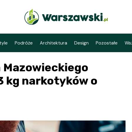
tyle
Podróże
Architektura
Design
Pozostałe
Wsz
ka Mazowieckiego
3 kg narkotyków o