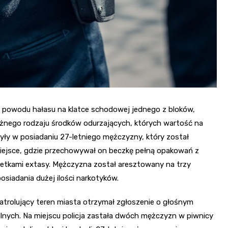
 z powodu hałasu na klatce schodowej jednego z bloków,
różnego rodzaju środków odurzających, których wartość na
były w posiadaniu 27-letniego mężczyzny, który został
miejsce, gdzie przechowywał on beczkę pełną opakowań z
etkami extasy. Mężczyzna został aresztowany na trzy
osiadania dużej ilości narkotyków.
patrolujący teren miasta otrzymał zgłoszenie o głośnym
lnych. Na miejscu policja zastała dwóch mężczyzn w piwnicy