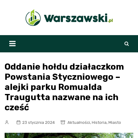
Skip
to
content
Oddanie hołdu działaczkom
Powstania Styczniowego –
alejki parku Romualda
Traugutta nazwane na ich
cześć
,
,
23 stycznia 2024
Aktualności
Historia
Miasto