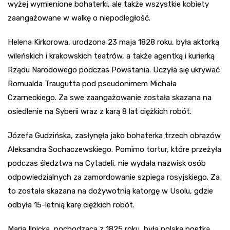
wyżej wymienione bohaterki, ale także wszystkie kobiety
zaangażowane w walkę o niepodległość.
Helena Kirkorowa, urodzona 23 maja 1828 roku, była aktorką
wileńskich i krakowskich teatrów, a także agentką i kurierką
Rządu Narodowego podczas Powstania. Uczyła się ukrywać
Romualda Traugutta pod pseudonimem Michała
Czarneckiego. Za swe zaangażowanie została skazana na
osiedlenie na Syberii wraz z karą 8 lat ciężkich robót.
Józefa Gudzińska, zasłynęła jako bohaterka trzech obrazów
Aleksandra Sochaczewskiego. Pomimo tortur, które przeżyła
podczas śledztwa na Cytadeli, nie wydała nazwisk osób
odpowiedzialnych za zamordowanie szpiega rosyjskiego. Za
to została skazana na dożywotnią katorgę w Usolu, gdzie
odbyła 15-letnią karę ciężkich robót.
Maria Ilnicka, pochodząca z 1825 roku, była polską poetką,