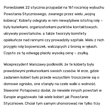
Poniedziałek 22 stycznia przypadał na 161 rocznicę wybuchu
Powstania Styczniowego, zwanego przez wielu „wojną
kobiecą”. Kobiety odegrały w nim niewątpliwie istotną rolę –
były kurierkami, organizatorkami punktów kontaktowych,
ukrywały powstańców, a także tworzyły komitety
opiekuńcze nad rannymi czy prowadziły szpitale. Wielu z nich
przyjęło rolę bojowniczek, walczących z bronią w rękach.
Często za tę odwagę płaciły wysoką cenę – zsyłką.
Wiceprezydent Warszawy podkreślił, że te kobiety były
prawdziwymi prekursorkami swoich czasów. W erze, gdzie
zadaniem kobiet było przede wszystkim troszczenie się o
domowe ognisko, one stanęły na czele walki o wolność.
Sławomir Potapowicz dodał, że niewiele innych powstań w
Europie angażowało tak wiele kobiet jak Powstanie
Styczniowe. Chciał tym samym uhonorować nie tylko trzy