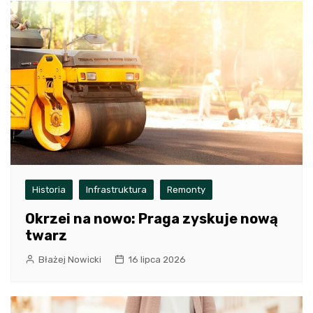
Historia
Infrastruktura
Remonty
Okrzei na nowo: Praga zyskuje nową
twarz
Błażej Nowicki
16 lipca 2026