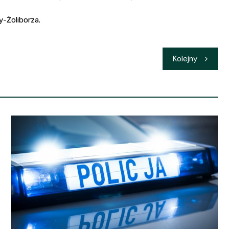
-Żoliborza.
Kolejny