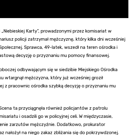
„Niebieskiej Karty”, prowadzonymi przez komisariat w
iusz policji zatrzymał mężczyznę, który kilka dni wcześniej
połecznej. Sprawca, 49-latek, wszedł na teren ośrodka i
stową decyzję o przyznaniu mu pomocy finansowej.
roboczej odbywającym się w siedzibie Miejskiego Ośrodka
u wtargnął mężczyzna, który już wcześniej groził
ej z pracownic ośrodka szybką decyzję o przyznaniu mu
Scena ta przyciągnęła również policjantów z patrolu
ariatu i osadzili go w policyjnej celi. W międzyczasie,
wienie zarzutów mężczyźnie. Dodatkowo, prokurator
 nałożył na niego zakaz zbliżania się do pokrzywdzonej.