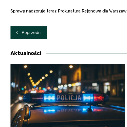
Sprawę nadzoruje teraz Prokuratura Rejonowa dla Warszawy
Nawigacja
Poprzedni
wpisu
Aktualności