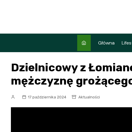
Skip
to
content
Główna
Lifes
Dzielnicowy z Łomian
mężczyznę grożąceg
17 października 2024
Aktualności