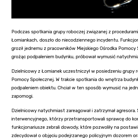
Podczas spotkania grupy roboczej związanej z procedurami 
Łomiankach, doszło do niecodziennego incydentu. Funkcjonar
groził jednemu z pracowników Miejskiego Ośrodka Pomocy S
grożąc podpaleniem budynku, próbował wymusić natychmia
Dzielnicowy z Łomianek uczestniczył w posiedzeniu grupy 
Pomocy Społecznej. W trakcie spotkania do wnętrza budynk
podpaleniem obiektu. Chciał w ten sposób wymusić na jedn
zapomogi.
Dzielnicowy natychmiast zareagował i zatrzymał agresora. 
interwencyjnego, którzy przetransportowali sprawcę do komis
funkcjonariusze zebrali dowody, które pozwoliły na posta
zdecydował o objęciu podejrzanego policyjnym dozorem oraz