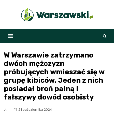
Skip
to
content
W Warszawie zatrzymano
dwóch mężczyzn
próbujących wmieszać się w
grupę kibiców. Jeden z nich
posiadał broń palną i
fałszywy dowód osobisty
21 października 2024