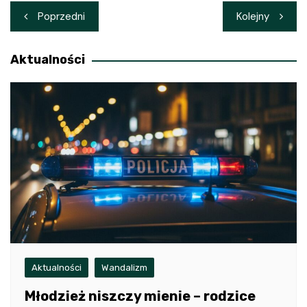
Nawigacja
Poprzedni
Kolejny
wpisu
Aktualności
Aktualności
Wandalizm
Młodzież niszczy mienie – rodzice