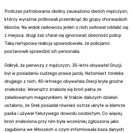
Podczas patrolowania okolicy zauważono dwóch mężczyzn,
którzy wyraźnie próbowali przemknąć do grupy chorwackich
kibiców. Na widok radiowozu jeden z nich usiłował oddalić się
z miejsca, drugi zaś starał się ignorować obecność policji.
Taka nietypowa reakcja spowodowała, że policjanci
postanowili sprawdzić ich personalia.
Odkryli, że pierwszy z mężczyzn, 35-letni obywatel Gruzji,
był w posiadaniu cudzego prawa jazdy. Natomiast torebka
drugiego z nich, 40-letniego obywatela Grecji kryła groźne
znalezisko. Wewnątrz znalazła się broń palna ze
załadowanym magazynkiem. W trakcie dalszych działań
ustalono, że Grek posiadał również ostrze ukryte w klamrze
paska i używał fałszywego dowodu osobistym. Co więcej,
broń znaleziona przy nim była wcześniej zgłoszona jako
zagubiona we Włoszech o czym informowała baza danych