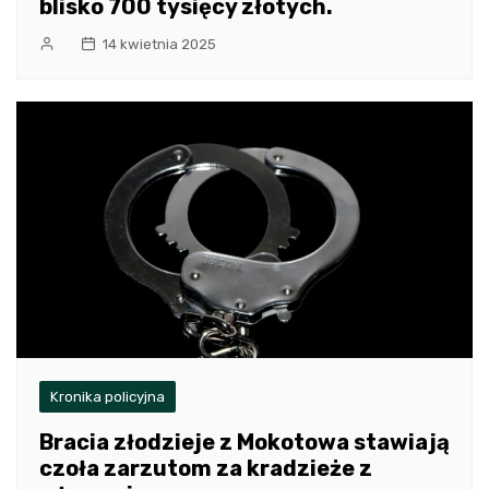
blisko 700 tysięcy złotych.
14 kwietnia 2025
Kronika policyjna
Bracia złodzieje z Mokotowa stawiają
czoła zarzutom za kradzieże z