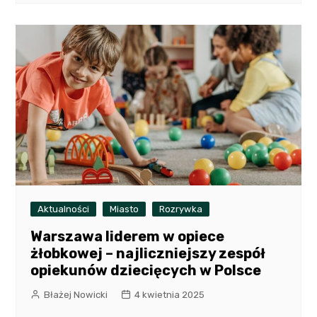
Aktualności
Miasto
Rozrywka
Warszawa liderem w opiece
żłobkowej – najliczniejszy zespół
opiekunów dziecięcych w Polsce
Błażej Nowicki
4 kwietnia 2025