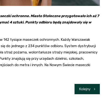
czki ochronne. Miasto Stołeczne przygotowało ich aż 7
zymać 4 sztuki. Punkty odbioru będą znajdowały się w
ów 142 tysiące maseczek ochronnych. Każdy Warszawiak
 się do jednego z 234 punktów odbioru. System dystrybucji
a straż pożarna, wolontariusze straży miejskiej, pracownicy
unkty znajdują się przy urzędach dzielnic, szkołach,
wejściach do metra i innych. Na Nowym Świecie maseczki
Kolejny