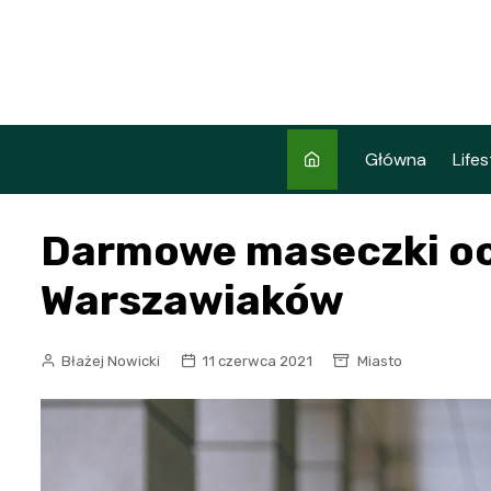
Skip
to
content
Główna
Lifes
Darmowe maseczki oc
Warszawiaków
Błażej Nowicki
11 czerwca 2021
Miasto