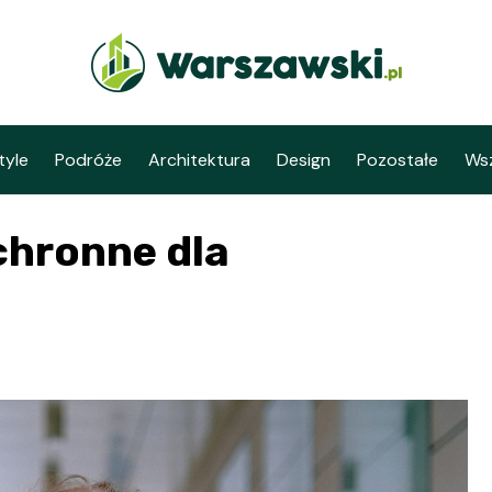
tyle
Podróże
Architektura
Design
Pozostałe
Wsz
hronne dla