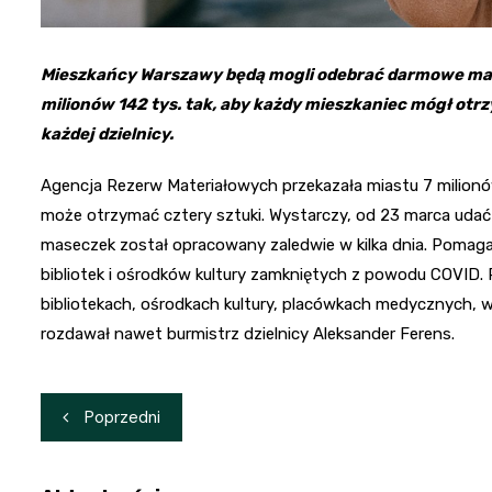
Mieszkańcy Warszawy będą mogli odebrać darmowe mase
milionów 142 tys. tak, aby każdy mieszkaniec mógł otr
każdej dzielnicy.
Agencja Rezerw Materiałowych przekazała miastu 7 milion
może otrzymać cztery sztuki. Wystarczy, od 23 marca udać
maseczek został opracowany zaledwie w kilka dnia. Pomagał
bibliotek i ośrodków kultury zamkniętych z powodu COVID. P
bibliotekach, ośrodkach kultury, placówkach medycznych, 
rozdawał nawet burmistrz dzielnicy Aleksander Ferens.
Nawigacja
Poprzedni
wpisu