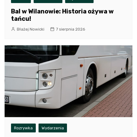
Bal w Wilanowie: Historia ożywa w
tańcu!
Błażej Nowicki
7 sierpnia 2026
Rozrywka
Wydarzenia