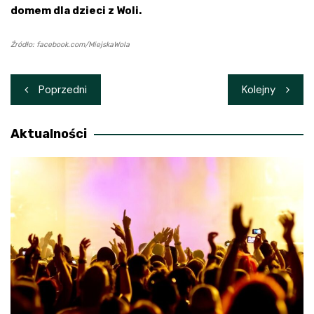
domem dla dzieci z Woli.
Źródło: facebook.com/MiejskaWola
Nawigacja
Poprzedni
Kolejny
wpisu
Aktualności