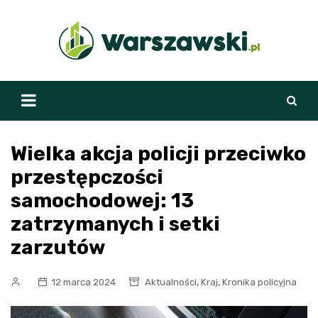
Skip
to
content
Wielka akcja policji przeciwko
przestępczości
samochodowej: 13
zatrzymanych i setki
zarzutów
,
,
12 marca 2024
Aktualności
Kraj
Kronika policyjna