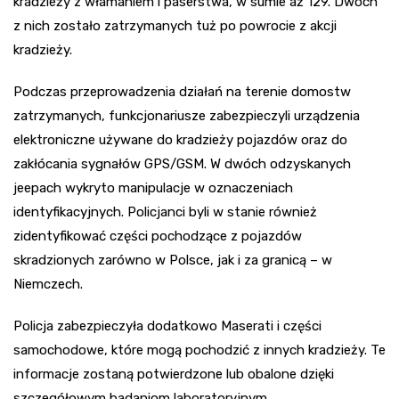
kradzieży z włamaniem i paserstwa, w sumie aż 129. Dwóch
z nich zostało zatrzymanych tuż po powrocie z akcji
kradzieży.
Podczas przeprowadzenia działań na terenie domostw
zatrzymanych, funkcjonariusze zabezpieczyli urządzenia
elektroniczne używane do kradzieży pojazdów oraz do
zakłócania sygnałów GPS/GSM. W dwóch odzyskanych
jeepach wykryto manipulacje w oznaczeniach
identyfikacyjnych. Policjanci byli w stanie również
zidentyfikować części pochodzące z pojazdów
skradzionych zarówno w Polsce, jak i za granicą – w
Niemczech.
Policja zabezpieczyła dodatkowo Maserati i części
samochodowe, które mogą pochodzić z innych kradzieży. Te
informacje zostaną potwierdzone lub obalone dzięki
szczegółowym badaniom laboratoryjnym.