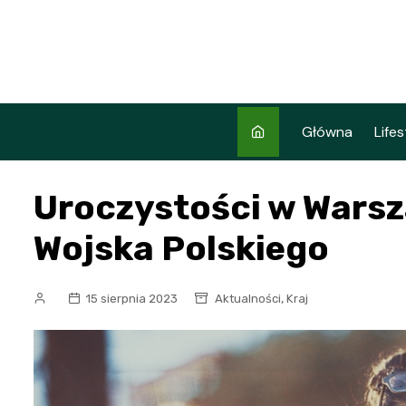
Skip
to
content
Główna
Lifes
Uroczystości w Warsz
Wojska Polskiego
,
15 sierpnia 2023
Aktualności
Kraj