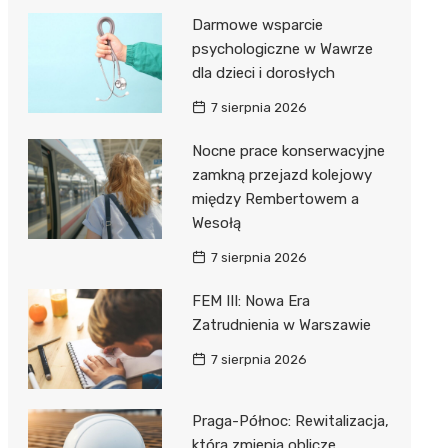
Darmowe wsparcie
psychologiczne w Wawrze
dla dzieci i dorosłych
7 sierpnia 2026
Nocne prace konserwacyjne
zamkną przejazd kolejowy
między Rembertowem a
Wesołą
7 sierpnia 2026
FEM III: Nowa Era
Zatrudnienia w Warszawie
7 sierpnia 2026
Praga-Północ: Rewitalizacja,
która zmienia oblicze