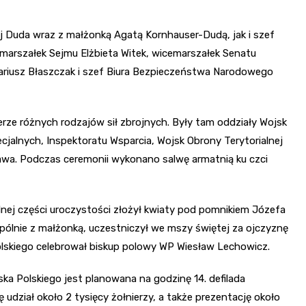
j Duda wraz z małżonką Agatą Kornhauser-Dudą, jak i szef
 marszałek Sejmu Elżbieta Witek, wicemarszałek Senatu
ariusz Błaszczak i szef Biura Bezpieczeństwa Narodowego
rze różnych rodzajów sił zbrojnych. Były tam oddziały Wojsk
cjalnych, Inspektoratu Wsparcia, Wojsk Obrony Terytorialnej
wa. Podczas ceremonii wykonano salwę armatnią ku czci
nej części uroczystości złożył kwiaty pod pomnikiem Józefa
ólnie z małżonką, uczestniczył we mszy świętej za ojczyznę
Polskiego celebrował biskup polowy WP Wiesław Lechowicz.
 Polskiego jest planowana na godzinę 14. defilada
udział około 2 tysięcy żołnierzy, a także prezentację około