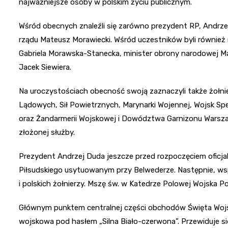
najważniejsze osoby w polskim życiu publicznym.
Wśród obecnych znaleźli się zarówno prezydent RP, Andrze
rządu Mateusz Morawiecki. Wśród uczestników byli również
Gabriela Morawska-Stanecka, minister obrony narodowej M
Jacek Siewiera.
Na uroczystościach obecność swoją zaznaczyli także żołnie
Lądowych, Sił Powietrznych, Marynarki Wojennej, Wojsk Spe
oraz Żandarmerii Wojskowej i Dowództwa Garnizonu Warsza
złożonej służby.
Prezydent Andrzej Duda jeszcze przed rozpoczęciem oficjal
Piłsudskiego usytuowanym przy Belwederze. Następnie, wsp
i polskich żołnierzy. Mszę św. w Katedrze Polowej Wojska 
Głównym punktem centralnej części obchodów Święta Wojska
wojskowa pod hasłem „Silna Biało-czerwona”. Przewiduje się 