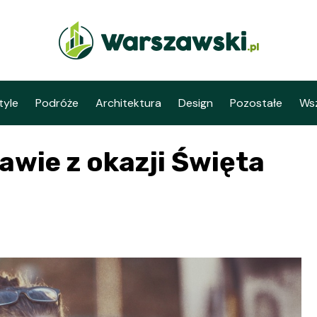
tyle
Podróże
Architektura
Design
Pozostałe
Wsz
awie z okazji Święta