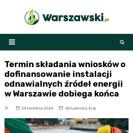
Skip
to
content
Termin składania wniosków o
dofinansowanie instalacji
odnawialnych źródeł energii
w Warszawie dobiega końca
,
24 kwietnia 2024
Aktualności
Kraj