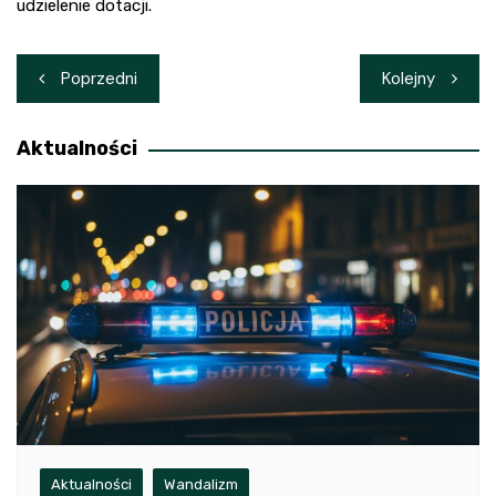
udzielenie dotacji.
Nawigacja
Poprzedni
Kolejny
wpisu
Aktualności
Aktualności
Wandalizm