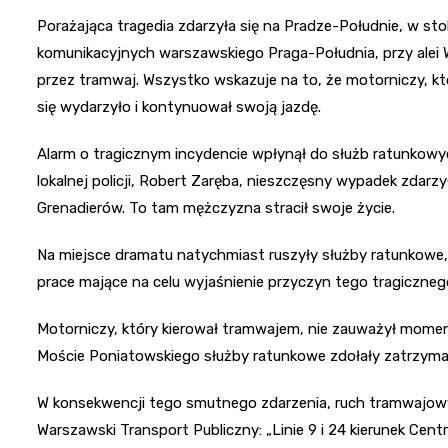
Porażająca tragedia zdarzyła się na Pradze-Południe, w sto
komunikacyjnych warszawskiego Praga-Południa, przy alei
przez tramwaj. Wszystko wskazuje na to, że motorniczy, kt
się wydarzyło i kontynuował swoją jazdę.
Alarm o tragicznym incydencie wpłynął do służb ratunkowyc
lokalnej policji, Robert Zaręba, nieszczęsny wypadek zdarzy
Grenadierów. To tam mężczyzna stracił swoje życie.
Na miejsce dramatu natychmiast ruszyły służby ratunkowe, 
prace mające na celu wyjaśnienie przyczyn tego tragiczneg
Motorniczy, który kierował tramwajem, nie zauważył moment
Moście Poniatowskiego służby ratunkowe zdołały zatrzyma
W konsekwencji tego smutnego zdarzenia, ruch tramwajowy n
Warszawski Transport Publiczny: „Linie 9 i 24 kierunek Cen