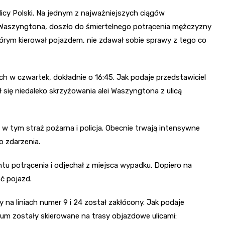
licy Polski. Na jednym z najważniejszych ciągów
 Waszyngtona, doszło do śmiertelnego potrącenia mężczyzny
órym kierował pojazdem, nie zdawał sobie sprawy z tego co
h w czwartek, dokładnie o 16:45. Jak podaje przedstawiciel
ł się niedaleko skrzyżowania alei Waszyngtona z ulicą
w tym straż pożarna i policja. Obecnie trwają intensywne
o zdarzenia.
u potrącenia i odjechał z miejsca wypadku. Dopiero na
ć pojazd.
a liniach numer 9 i 24 został zakłócony. Jak podaje
trum zostały skierowane na trasy objazdowe ulicami: