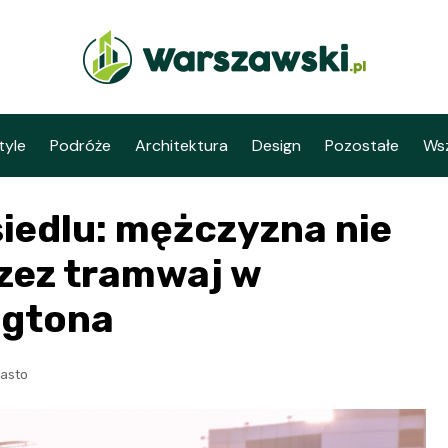
tyle
Podróże
Architektura
Design
Pozostałe
Wsz
iedlu: mężczyzna nie
rzez tramwaj w
ngtona
iasto