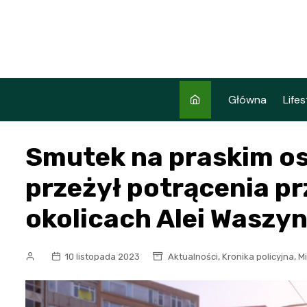
Skip
to
content
Główna
Lifes
Smutek na praskim os
przeżył potrącenia p
okolicach Alei Waszy
,
,
10 listopada 2023
Aktualności
Kronika policyjna
M