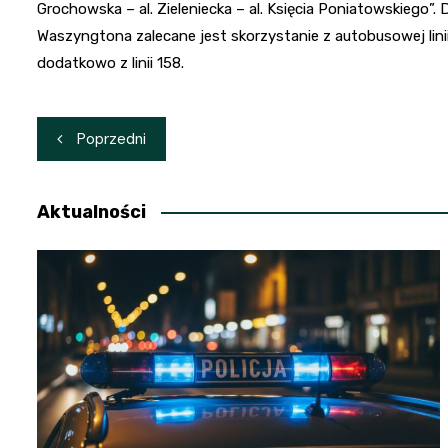
Grochowska – al. Zieleniecka – al. Księcia Poniatowskiego”
Waszyngtona zalecane jest skorzystanie z autobusowej li
dodatkowo z linii 158.
Nawigacja
Poprzedni
wpisu
Aktualności