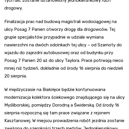
tych ulic zostanie ustanowiony jednokierunkowy ruch
drogowy.
Finalizacja prac nad budową magistrali wodociągowej na
ulicy Posag 7 Panien otworzy drogę dla drogowców. Tej
grupie specjalistów przypadnie w udziale wymiana
nawierzchni na dwóch odcinkach tej ulicy – od Szamoty do
wjazdu do zajezdni autobusowej oraz od budynku przy
Posag 7 Panien 20 aż do ulicy Taylora. Prace potrwają nieco
mniej niż tydzień, dokładnie od środy 16 sierpnia do niedzieli
20 sierpnia.
W międzyczasie na Białołęce będzie kontynuowana
modernizacja kolektora ściekowego znajdującego się na ulicy
Myśliborskiej, pomiędzy Dorodną a Świderską. Od środy 16
sierpnia rozpoczną się tam prace związane z rejonem
Kasztanowej. W miejscu prowadzenia robót jezdnia zostanie
zwężona do szerokości trzech metrów. Jednokierunkowy