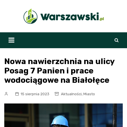
Skip
to
content
Nowa nawierzchnia na ulicy
Posag 7 Panien i prace
wodociągowe na Białołęce
,
15 sierpnia 2023
Aktualności
Miasto