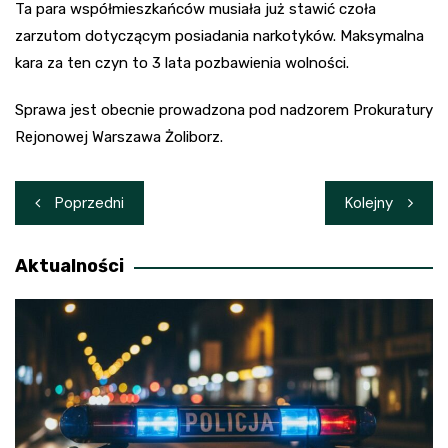
Ta para współmieszkańców musiała już stawić czoła
zarzutom dotyczącym posiadania narkotyków. Maksymalna
kara za ten czyn to 3 lata pozbawienia wolności.
Sprawa jest obecnie prowadzona pod nadzorem Prokuratury
Rejonowej Warszawa Żoliborz.
Nawigacja
Poprzedni
Kolejny
wpisu
Aktualności