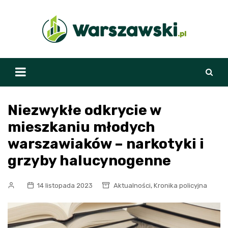
Skip
to
content
Niezwykłe odkrycie w
mieszkaniu młodych
warszawiaków – narkotyki i
grzyby halucynogenne
,
14 listopada 2023
Aktualności
Kronika policyjna