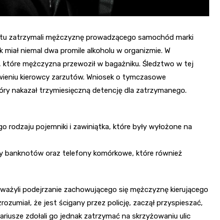
riatu zatrzymali mężczyznę prowadzącego samochód marki
 miał niemal dwa promile alkoholu w organizmie. W
, które mężczyzna przewoził w bagażniku. Śledztwo w tej
awieniu kierowcy zarzutów. Wniosek o tymczasowe
óry nakazał trzymiesięczną detencję dla zatrzymanego.
 rodzaju pojemniki i zawiniątka, które były wyłożone na
y banknotów oraz telefony komórkowe, które również
auważyli podejrzanie zachowującego się mężczyznę kierującego
zumiał, że jest ścigany przez policję, zaczął przyspieszać,
riusze zdołali go jednak zatrzymać na skrzyżowaniu ulic