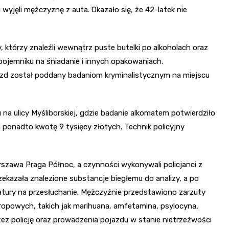
 wyjęli mężczyznę z auta. Okazało się, że 42-latek nie
 którzy znaleźli wewnątrz puste butelki po alkoholach oraz
 pojemniku na śniadanie i innych opakowaniach.
zd został poddany badaniom kryminalistycznym na miejscu
a ulicy Myśliborskiej, gdzie badanie alkomatem potwierdziło
m ponadto kwotę 9 tysięcy złotych. Technik policyjny
szawa Praga Północ, a czynności wykonywali policjanci z
zekazała znalezione substancje biegłemu do analizy, a po
tury na przesłuchanie. Mężczyźnie przedstawiono zarzuty
tropowych, takich jak marihuana, amfetamina, psylocyna,
ez policję oraz prowadzenia pojazdu w stanie nietrzeźwości