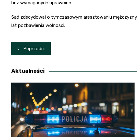
bez wymaganych uprawnień.
Sąd zdecydował o tymczasowym aresztowaniu mężczyzny na 
lat pozbawienia wolności.
Nawigacja
Poprzedni
wpisu
Aktualności