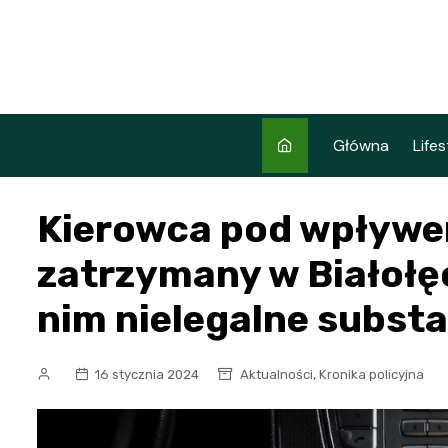
Skip
to
content
Główna
Lifes
Kierowca pod wpływe
zatrzymany w Białołęc
nim nielegalne subst
,
16 stycznia 2024
Aktualności
Kronika policyjna