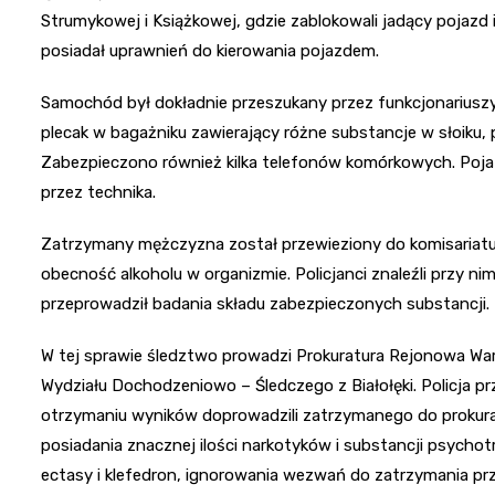
Strumykowej i Książkowej, gdzie zablokowali jadący pojazd i
posiadał uprawnień do kierowania pojazdem.
Samochód był dokładnie przeszukany przez funkcjonariuszy,
plecak w bagażniku zawierający różne substancje w słoiku,
Zabezpieczono również kilka telefonów komórkowych. Poja
przez technika.
Zatrzymany mężczyzna został przewieziony do komisariatu n
obecność alkoholu w organizmie. Policjanci znaleźli przy ni
przeprowadził badania składu zabezpieczonych substancji.
W tej sprawie śledztwo prowadzi Prokuratura Rejonowa War
Wydziału Dochodzeniowo – Śledczego z Białołęki. Policja pr
otrzymaniu wyników doprowadzili zatrzymanego do prokura
posiadania znacznej ilości narkotyków i substancji psycho
ectasy i klefedron, ignorowania wezwań do zatrzymania prz