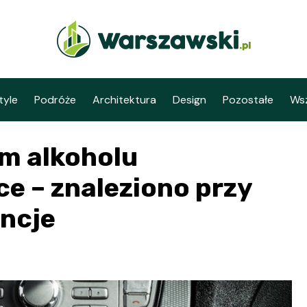
tyle
Podróże
Architektura
Design
Pozostałe
Wsz
m alkoholu
e – znaleziono przy
ancje