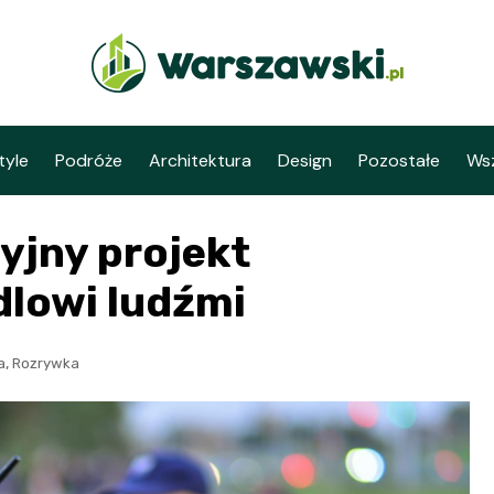
tyle
Podróże
Architektura
Design
Pozostałe
Wsz
yjny projekt
dlowi ludźmi
,
a
Rozrywka