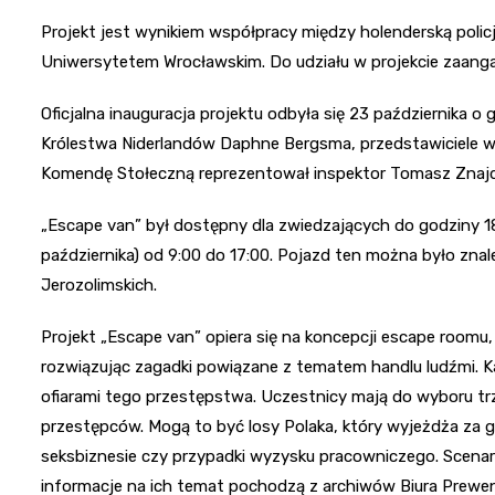
Projekt jest wynikiem współpracy między holenderską poli
Uniwersytetem Wrocławskim. Do udziału w projekcie zaangaż
Oficjalna inauguracja projektu odbyła się 23 października o 
Królestwa Niderlandów Daphne Bergsma, przedstawiciele wład
Komendę Stołeczną reprezentował inspektor Tomasz Znajd
„Escape van” był dostępny dla zwiedzających do godziny 1
października) od 9:00 do 17:00. Pojazd ten można było znale
Jerozolimskich.
Projekt „Escape van” opiera się na koncepcji escape roomu
rozwiązując zagadki powiązane z tematem handlu ludźmi. Ka
ofiarami tego przestępstwa. Uczestnicy mają do wyboru tr
przestępców. Mogą to być losy Polaka, który wyjeżdża za 
seksbiznesie czy przypadki wyzysku pracowniczego. Scenari
informacje na ich temat pochodzą z archiwów Biura Prewenc