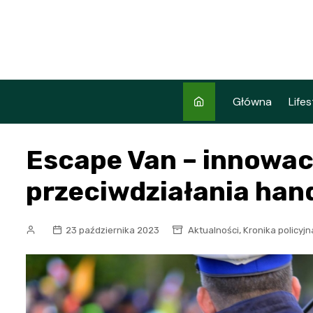
Skip
to
content
Główna
Lifes
Escape Van – innowac
przeciwdziałania han
,
23 października 2023
Aktualności
Kronika policyjn