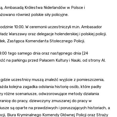
cją, Ambasadą Królestwa Niderlandów w Polsce i
owano również polskie siły policyjne.
godzinie 10:00. W ceremonii uczestniczyli m.in. Ambasador
z Warszawy oraz delegacje holenderskiej i polskiej policji.
ek, Zastępca Komendanta Stołecznego Policji.
8:00 tego samego dnia oraz następnego dnia (24
źć na parkingu przed Pałacem Kultury i Nauki, od strony Al.
, gdzie uczestnicy muszą znaleźć wyjście z pomieszczenia,
żda kolejna zagadka odsłania historię osób, które padły
zy różne scenariusze, odwzorowujące metody działania
granicę do pracy, dziewczyny zmuszanej do pracy w
usze są oparte na prawdziwych i poruszających historiach, a
ji, Biura Kryminalnego Komendy Głównej Policji oraz Straży