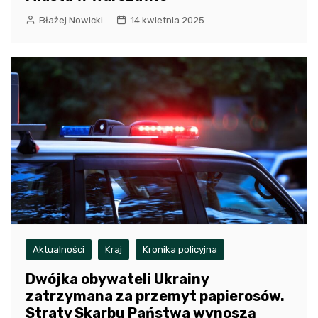
Błażej Nowicki
14 kwietnia 2025
Aktualności
Kraj
Kronika policyjna
Dwójka obywateli Ukrainy
zatrzymana za przemyt papierosów.
Straty Skarbu Państwa wynoszą