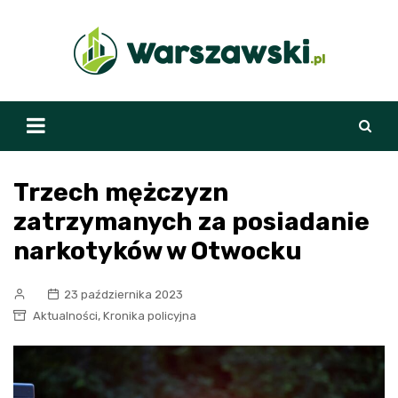
Skip
to
content
Trzech mężczyzn
zatrzymanych za posiadanie
narkotyków w Otwocku
23 października 2023
,
Aktualności
Kronika policyjna