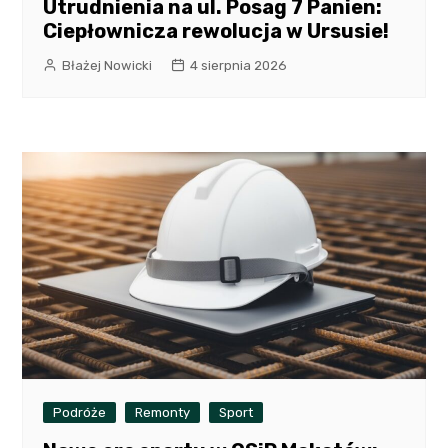
Utrudnienia na ul. Posag 7 Panien:
Ciepłownicza rewolucja w Ursusie!
Błażej Nowicki
4 sierpnia 2026
Podróże
Remonty
Sport