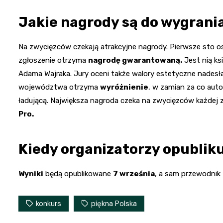
Jakie nagrody są do wygrani
Na zwycięzców czekają atrakcyjne nagrody. Pierwsze sto 
zgłoszenie otrzyma
nagrodę gwarantowaną.
Jest nią ksi
Adama Wajraka. Jury oceni także walory estetyczne nadesłan
województwa otrzyma
wyróżnienie
, w zamian za co aut
ładującą. Największa nagroda czeka na zwycięzców każdej z 
Pro.
Kiedy organizatorzy opublik
Wyniki
będą opublikowane
7 września
, a sam przewodnik 
konkurs
piękna Polska