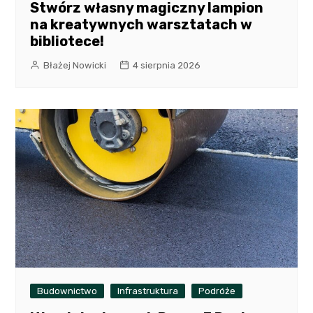
Stwórz własny magiczny lampion
na kreatywnych warsztatach w
bibliotece!
Błażej Nowicki
4 sierpnia 2026
Budownictwo
Infrastruktura
Podróże