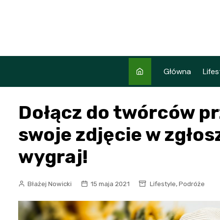
Skip
to
content
Główna
Lifes
Dołącz do twórców pr
swoje zdjęcie w zgło
wygraj!
,
Błażej Nowicki
15 maja 2021
Lifestyle
Podróże