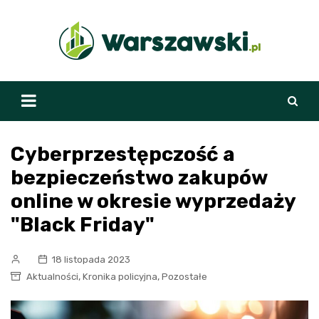
Skip
to
content
Cyberprzestępczość a
bezpieczeństwo zakupów
online w okresie wyprzedaży
"Black Friday"
18 listopada 2023
,
,
Aktualności
Kronika policyjna
Pozostałe