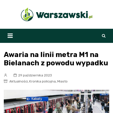
Skip
to
content
Awaria na linii metra M1 na
Bielanach z powodu wypadku
29 października 2023
,
,
Aktualności
Kronika policyjna
Miasto