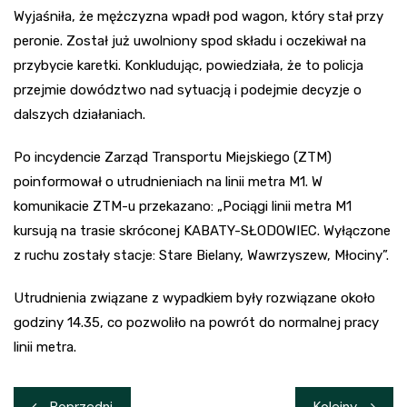
Wyjaśniła, że mężczyzna wpadł pod wagon, który stał przy
peronie. Został już uwolniony spod składu i oczekiwał na
przybycie karetki. Konkludując, powiedziała, że to policja
przejmie dowództwo nad sytuacją i podejmie decyzje o
dalszych działaniach.
Po incydencie Zarząd Transportu Miejskiego (ZTM)
poinformował o utrudnieniach na linii metra M1. W
komunikacie ZTM-u przekazano: „Pociągi linii metra M1
kursują na trasie skróconej KABATY-SŁODOWIEC. Wyłączone
z ruchu zostały stacje: Stare Bielany, Wawrzyszew, Młociny”.
Utrudnienia związane z wypadkiem były rozwiązane około
godziny 14.35, co pozwoliło na powrót do normalnej pracy
linii metra.
Nawigacja
Poprzedni
Kolejny