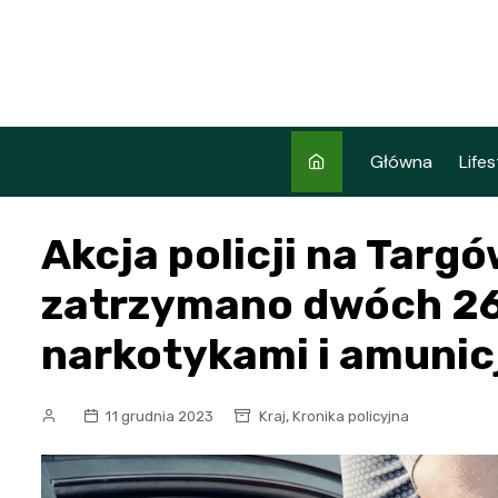
Skip
to
content
Główna
Lifes
Akcja policji na Targó
zatrzymano dwóch 26
narkotykami i amunic
,
11 grudnia 2023
Kraj
Kronika policyjna