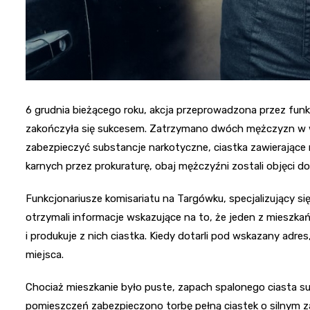
6 grudnia bieżącego roku, akcja przeprowadzona przez funkc
zakończyła się sukcesem. Zatrzymano dwóch mężczyzn w wiek
zabezpieczyć substancje narkotyczne, ciastka zawierające 
karnych przez prokuraturę, obaj mężczyźni zostali objęci d
Funkcjonariusze komisariatu na Targówku, specjalizujący s
otrzymali informacje wskazujące na to, że jeden z mieszk
i produkuje z nich ciastka. Kiedy dotarli pod wskazany adre
miejsca.
Chociaż mieszkanie było puste, zapach spalonego ciasta s
pomieszczeń zabezpieczono torbę pełną ciastek o silnym za