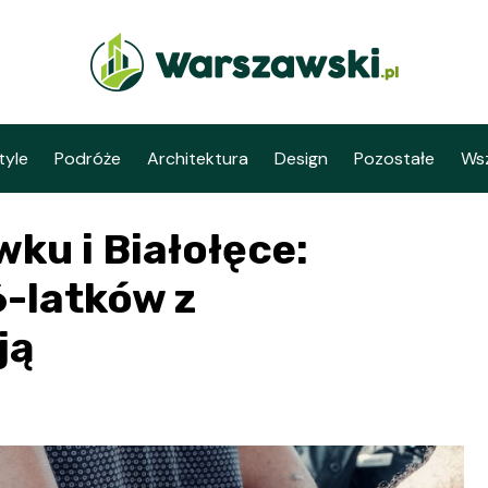
tyle
Podróże
Architektura
Design
Pozostałe
Wsz
wku i Białołęce:
-latków z
ją