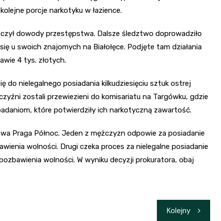
olejne porcje narkotyku w łazience.
ieczył dowody przestępstwa. Dalsze śledztwo doprowadziło
się u swoich znajomych na Białołęce. Podjęte tam działania
wie 4 tys. złotych.
ę do nielegalnego posiadania kilkudziesięciu sztuk ostrej
czyźni zostali przewiezieni do komisariatu na Targówku, gdzie
daniom, które potwierdziły ich narkotyczną zawartość.
zawa Praga Północ. Jeden z mężczyzn odpowie za posiadanie
wienia wolności. Drugi czeka proces za nielegalne posiadanie
pozbawienia wolności. W wyniku decyzji prokuratora, obaj
Kolejny