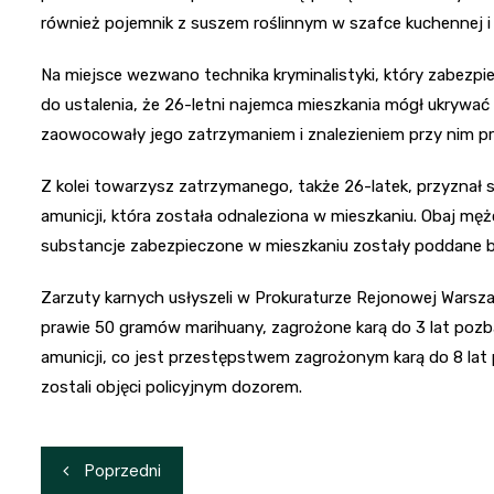
również pojemnik z suszem roślinnym w szafce kuchennej i k
Na miejsce wezwano technika kryminalistyki, który zabezp
do ustalenia, że 26-letni najemca mieszkania mógł ukrywać 
zaowocowały jego zatrzymaniem i znalezieniem przy nim pra
Z kolei towarzysz zatrzymanego, także 26-latek, przyznał si
amunicji, która została odnaleziona w mieszkaniu. Obaj męż
substancje zabezpieczone w mieszkaniu zostały poddane ba
Zarzuty karnych usłyszeli w Prokuraturze Rejonowej Wars
prawie 50 gramów marihuany, zagrożone karą do 3 lat pozba
amunicji, co jest przestępstwem zagrożonym karą do 8 lat 
zostali objęci policyjnym dozorem.
Nawigacja
Poprzedni