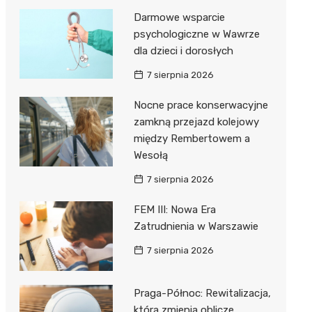
Darmowe wsparcie
psychologiczne w Wawrze
dla dzieci i dorosłych
7 sierpnia 2026
Nocne prace konserwacyjne
zamkną przejazd kolejowy
między Rembertowem a
Wesołą
7 sierpnia 2026
FEM III: Nowa Era
Zatrudnienia w Warszawie
7 sierpnia 2026
Praga-Północ: Rewitalizacja,
która zmienia oblicze