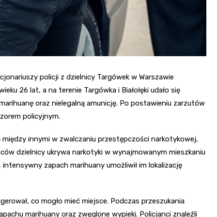
jonariuszy policji z dzielnicy Targówek w Warszawie
u 26 lat, a na terenie Targówka i Białołęki udało się
marihuanę oraz nielegalną amunicję. Po postawieniu zarzutów
ozorem policyjnym.
ię między innymi w zwalczaniu przestępczości narkotykowej,
ańców dzielnicy ukrywa narkotyki w wynajmowanym mieszkaniu
s, intensywny zapach marihuany umożliwił im lokalizację
ugerował, co mogło mieć miejsce. Podczas przeszukania
pachu marihuany oraz zwęglone wypieki. Policjanci znaleźli