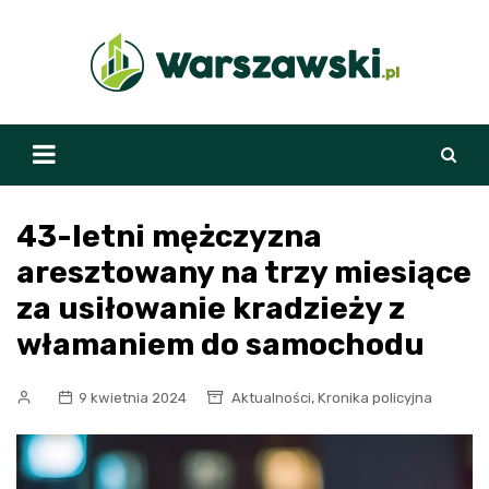
Skip
to
content
43-letni mężczyzna
aresztowany na trzy miesiące
za usiłowanie kradzieży z
włamaniem do samochodu
,
9 kwietnia 2024
Aktualności
Kronika policyjna