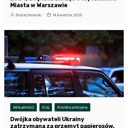
Miasta w Warszawie
Błażej Nowicki
14 kwietnia 2025
Aktualności
Kraj
Kronika policyjna
Dwójka obywateli Ukrainy
zatrzymana za przemyt papierosów.