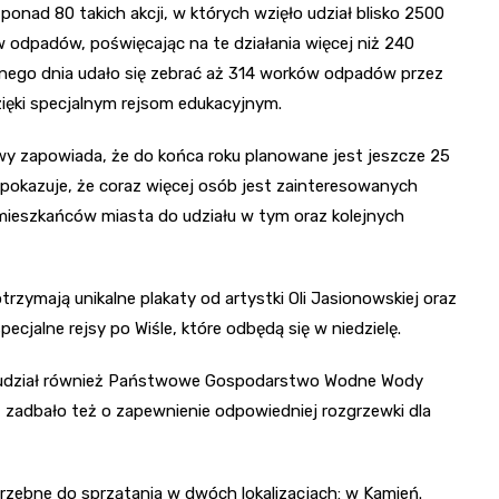
ponad 80 takich akcji, w których wzięło udział blisko 2500
 odpadów, poświęcając na te działania więcej niż 240
jednego dnia udało się zebrać aż 314 worków odpadów przez
zięki specjalnym rejsom edukacyjnym.
wy zapowiada, że do końca roku planowane jest jeszcze 25
 pokazuje, że coraz więcej osób jest zainteresowanych
 mieszkańców miasta do udziału w tym oraz kolejnych
trzymają unikalne plakaty od artystki Oli Jasionowskiej oraz
jalne rejsy po Wiśle, które odbędą się w niedzielę.
ze udział również Państwowe Gospodarstwo Wodne Wody
a, zadbało też o zapewnienie odpowiedniej rozgrzewki dla
rzebne do sprzątania w dwóch lokalizacjach: w Kamień.