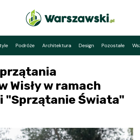
tyle
Podróże
Architektura
Design
Pozostałe
Wsz
przątania
w Wisły w ramach
i "Sprzątanie Świata"