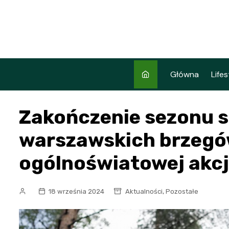
Skip
to
content
Główna
Lifes
Zakończenie sezonu s
warszawskich brzegó
ogólnoświatowej akcj
,
18 września 2024
Aktualności
Pozostałe