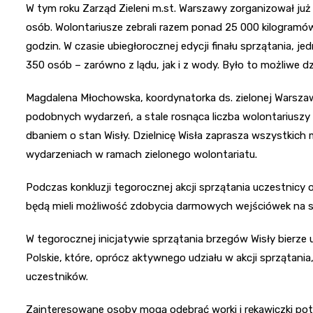
W tym roku Zarząd Zieleni m.st. Warszawy zorganizował już 
osób. Wolontariusze zebrali razem ponad 25 000 kilogramów
godzin. W czasie ubiegłorocznej edycji finału sprzątania, 
350 osób – zarówno z lądu, jak i z wody. Było to możliwe d
Magdalena Młochowska, koordynatorka ds. zielonej Warsza
podobnych wydarzeń, a stale rosnąca liczba wolontariuszy
dbaniem o stan Wisły. Dzielnicę Wisła zaprasza wszystkich
wydarzeniach w ramach zielonego wolontariatu.
Podczas konkluzji tegorocznej akcji sprzątania uczestnicy o
będą mieli możliwość zdobycia darmowych wejściówek na spec
W tegorocznej inicjatywie sprzątania brzegów Wisły bier
Polskie, które, oprócz aktywnego udziału w akcji sprzątani
uczestników.
Zainteresowane osoby mogą odebrać worki i rękawiczki pot