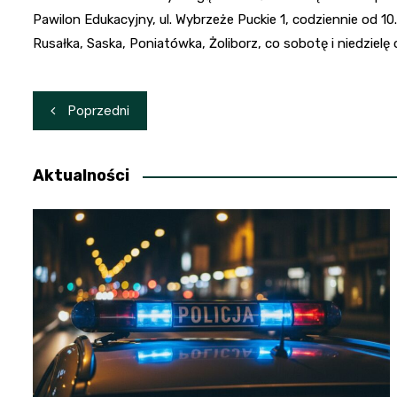
Pawilon Edukacyjny, ul. Wybrzeże Puckie 1, codziennie od 
Rusałka, Saska, Poniatówka, Żoliborz, co sobotę i niedzielę 
Nawigacja
Poprzedni
wpisu
Aktualności