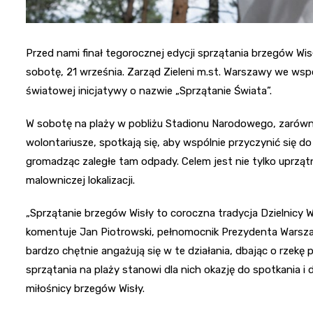
Przed nami finał tegorocznej edycji sprzątania brzegów Wis
sobotę, 21 września. Zarząd Zieleni m.st. Warszawy we wsp
światowej inicjatywy o nazwie „Sprzątanie Świata”.
W sobotę na plaży w pobliżu Stadionu Narodowego, zarówno 
wolontariusze, spotkają się, aby wspólnie przyczynić się d
gromadząc zaległe tam odpady. Celem jest nie tylko uprzątn
malowniczej lokalizacji.
„Sprzątanie brzegów Wisły to coroczna tradycja Dzielnicy Wis
komentuje Jan Piotrowski, pełnomocnik Prezydenta Warsza
bardzo chętnie angażują się w te działania, dbając o rzekę
sprzątania na plaży stanowi dla nich okazję do spotkania 
miłośnicy brzegów Wisły.