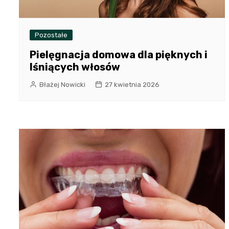
Pozostałe
Pielęgnacja domowa dla pięknych i
lśniących włosów
Błażej Nowicki
27 kwietnia 2026