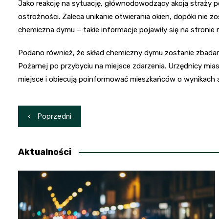
Jako reakcję na sytuację, głównodowodzący akcją straży p
ostrożności. Zaleca unikanie otwierania okien, dopóki nie 
chemiczna dymu – takie informacje pojawiły się na stroni
Podano również, że skład chemiczny dymu zostanie zbadan
Pożarnej po przybyciu na miejsce zdarzenia. Urzędnicy mia
miejsce i obiecują poinformować mieszkańców o wynikach 
Nawigacja
Poprzedni
wpisu
Aktualności