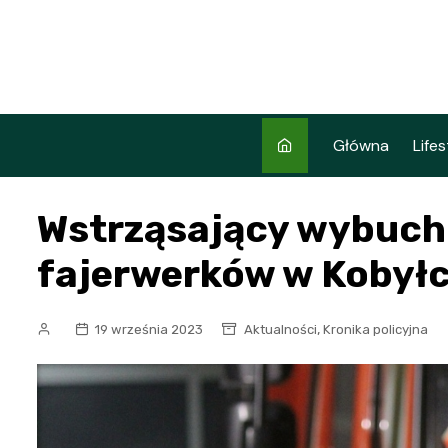
Skip
to
content
Główna
Lifes
Wstrząsający wybuch 
fajerwerków w Kobył
,
19 września 2023
Aktualności
Kronika policyjna