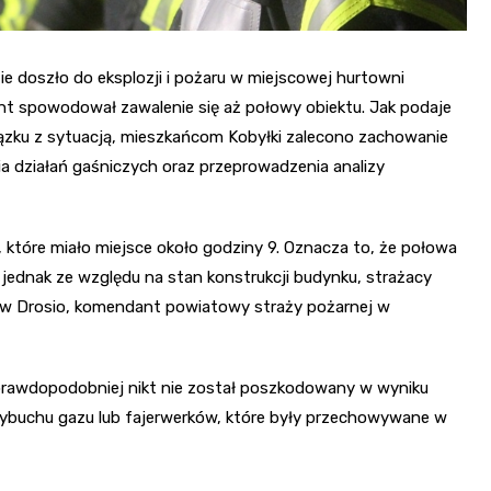
e doszło do eksplozji i pożaru w miejscowej hurtowni
dent spowodował zawalenie się aż połowy obiektu. Jak podaje
wiązku z sytuacją, mieszkańcom Kobyłki zalecono zachowanie
ia działań gaśniczych oraz przeprowadzenia analizy
 które miało miejsce około godziny 9. Oznacza to, że połowa
 jednak ze względu na stan konstrukcji budynku, strażacy
aw Drosio, komendant powiatowy straży pożarnej w
prawdopodobniej nikt nie został poszkodowany w wyniku
wybuchu gazu lub fajerwerków, które były przechowywane w