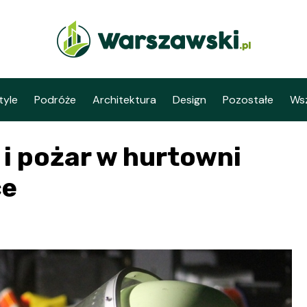
tyle
Podróże
Architektura
Design
Pozostałe
Wsz
i pożar w hurtowni
ce