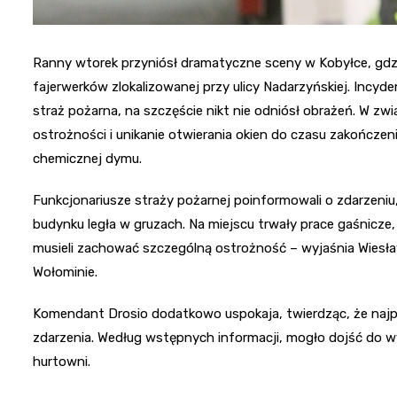
Ranny wtorek przyniósł dramatyczne sceny w Kobyłce, gdzi
fajerwerków zlokalizowanej przy ulicy Nadarzyńskiej. Incy
straż pożarna, na szczęście nikt nie odniósł obrażeń. W z
ostrożności i unikanie otwierania okien do czasu zakończen
chemicznej dymu.
Funkcjonariusze straży pożarnej poinformowali o zdarzeniu,
budynku legła w gruzach. Na miejscu trwały prace gaśnicze,
musieli zachować szczególną ostrożność – wyjaśnia Wiesł
Wołominie.
Komendant Drosio dodatkowo uspokaja, twierdząc, że naj
zdarzenia. Według wstępnych informacji, mogło dojść do 
hurtowni.