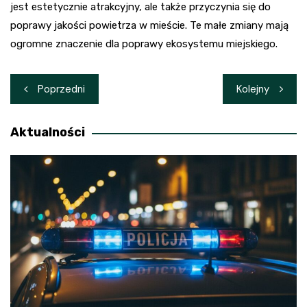
jest estetycznie atrakcyjny, ale także przyczynia się do
poprawy jakości powietrza w mieście. Te małe zmiany mają
ogromne znaczenie dla poprawy ekosystemu miejskiego.
Nawigacja
Poprzedni
Kolejny
wpisu
Aktualności