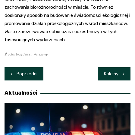
zachowania bioróżnorodności w mieście. To również
doskonały sposób na budowanie świadomości ekologicznej i
promowanie działań proekologicznych wśród mieszkańców.
Warto zarezerwować sobie czas i uczestniczyć w tych
fascynujących wydarzeniach.
Źródło: Urząd m.st. Warszawy
Nawigacja
Poprzedni
Kolejny
wpisu
Aktualności