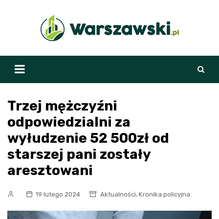
Skip
to
content
Trzej mężczyźni
odpowiedzialni za
wyłudzenie 52 500zł od
starszej pani zostały
aresztowani
,
19 lutego 2024
Aktualności
Kronika policyjna