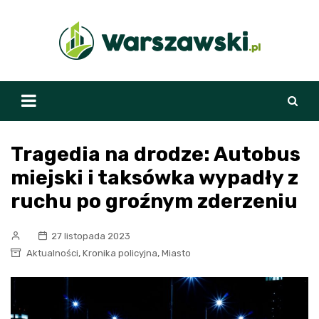
Skip
to
content
Tragedia na drodze: Autobus
miejski i taksówka wypadły z
ruchu po groźnym zderzeniu
27 listopada 2023
,
,
Aktualności
Kronika policyjna
Miasto