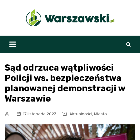
Skip
to
content
Sąd odrzuca wątpliwości
Policji ws. bezpieczeństwa
planowanej demonstracji w
Warszawie
,
17 listopada 2023
Aktualności
Miasto