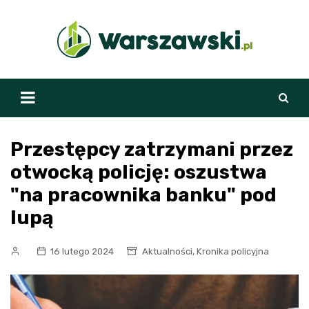
Skip
to
content
Przestępcy zatrzymani przez
otwocką policję: oszustwa
"na pracownika banku" pod
lupą
,
16 lutego 2024
Aktualności
Kronika policyjna