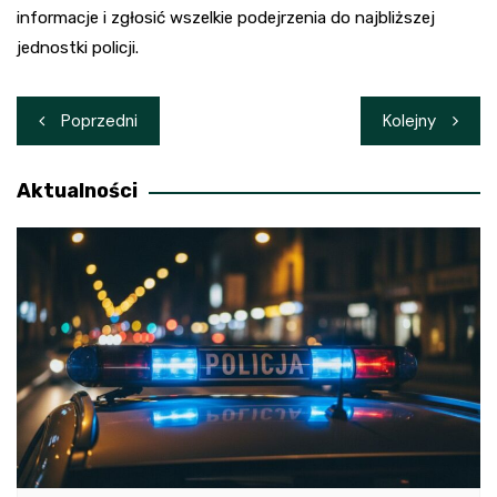
informacje i zgłosić wszelkie podejrzenia do najbliższej
jednostki policji.
Nawigacja
Poprzedni
Kolejny
wpisu
Aktualności