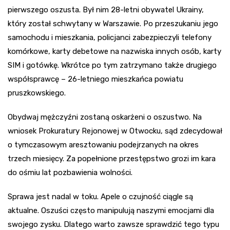
pierwszego oszusta. Był nim 28-letni obywatel Ukrainy,
który został schwytany w Warszawie. Po przeszukaniu jego
samochodu i mieszkania, policjanci zabezpieczyli telefony
komórkowe, karty debetowe na nazwiska innych osób, karty
SIM i gotówkę. Wkrótce po tym zatrzymano także drugiego
współsprawcę – 26-letniego mieszkańca powiatu
pruszkowskiego.
Obydwaj mężczyźni zostaną oskarżeni o oszustwo. Na
wniosek Prokuratury Rejonowej w Otwocku, sąd zdecydował
o tymczasowym aresztowaniu podejrzanych na okres
trzech miesięcy. Za popełnione przestępstwo grozi im kara
do ośmiu lat pozbawienia wolności.
Sprawa jest nadal w toku. Apele o czujność ciągle są
aktualne. Oszuści często manipulują naszymi emocjami dla
swojego zysku. Dlatego warto zawsze sprawdzić tego typu