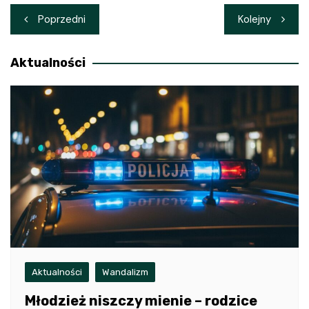
Nawigacja
Poprzedni
Kolejny
wpisu
Aktualności
Aktualności
Wandalizm
Młodzież niszczy mienie – rodzice