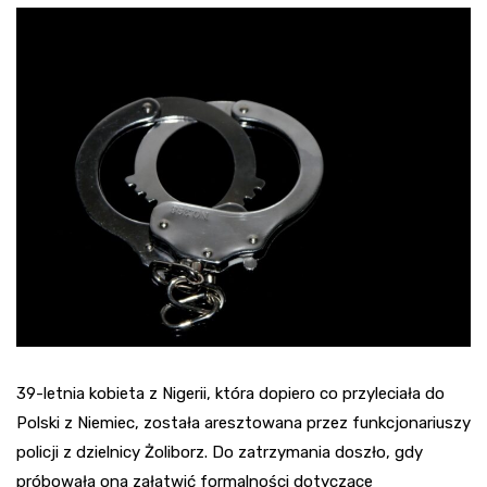
39-letnia kobieta z Nigerii, która dopiero co przyleciała do
Polski z Niemiec, została aresztowana przez funkcjonariuszy
policji z dzielnicy Żoliborz. Do zatrzymania doszło, gdy
próbowała ona załatwić formalności dotyczące