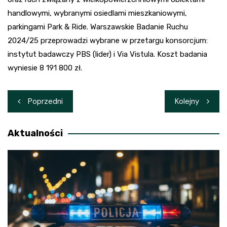
handlowymi, wybranymi osiedlami mieszkaniowymi,
parkingami Park & Ride. Warszawskie Badanie Ruchu
2024/25 przeprowadzi wybrane w przetargu konsorcjum:
instytut badawczy PBS (lider) i Via Vistula. Koszt badania
wyniesie 8 191 800 zł.
Nawigacja
Poprzedni
Kolejny
wpisu
Aktualności