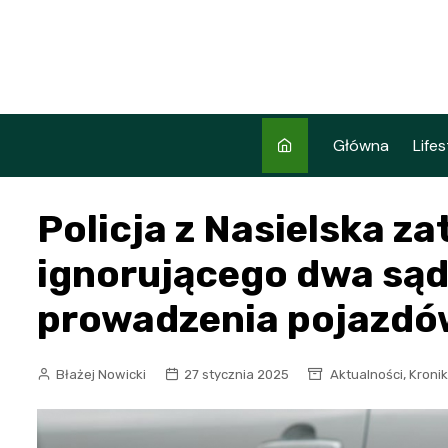
Skip
to
content
Główna
Lifes
Policja z Nasielska 
ignorującego dwa są
prowadzenia pojazdó
,
Błażej Nowicki
27 stycznia 2025
Aktualności
Kronik