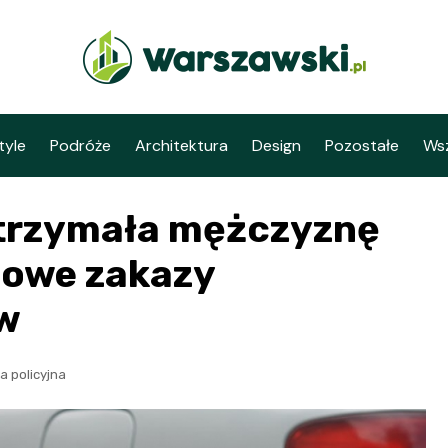
tyle
Podróże
Architektura
Design
Pozostałe
Wsz
zatrzymała mężczyznę
dowe zakazy
w
a policyjna