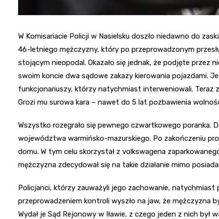
W Komisariacie Policji w Nasielsku doszło niedawno do zaska
46-letniego mężczyzny, który po przeprowadzonym przesł
stojącym nieopodal. Okazało się jednak, że podjęte przez 
swoim koncie dwa sądowe zakazy kierowania pojazdami. J
funkcjonariuszy, którzy natychmiast interweniowali. Teraz
Grozi mu surowa kara – nawet do 5 lat pozbawienia wolnośc
Wszystko rozegrało się pewnego czwartkowego poranka. Do 
województwa warmińsko-mazurskiego. Po zakończeniu proce
domu. W tym celu skorzystał z volkswagena zaparkowanego 
mężczyzna zdecydował się na takie działanie mimo posiad
Policjanci, którzy zauważyli jego zachowanie, natychmiast p
przeprowadzeniem kontroli wyszło na jaw, że mężczyzna 
Wydał je Sąd Rejonowy w Iławie, z czego jeden z nich był 