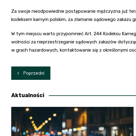
Za swoje nieodpowiednie postępowanie mężczyzna już ter
kodeksem karnym polskim, za złamanie sądowego zakazu gro
W tym miejscu warto przypomnieć Art. 244 Kodeksu Karnego
wolności za nieprzestrzeganie sądowych zakazów dotycząc
w grach hazardowych, kontaktowanie się z określonymi osob
Nawigacja
Poprzedni
wpisu
Aktualności