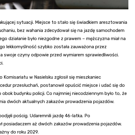
kującej sytuacji. Miejsce to stało się świadkiem aresztowania
uchaniu, bez wahania zdecydował się na jazdę samochodem
niego działanie było niezgodne z prawem – mężczyzna miał na
ego lekkomyślność szybko została zauważona przez
 za swoje czyny odpowie przed wymiarem sprawiedliwości.
i.
Komisariatu w Nasielsku zgłosił się mieszkaniec
dur przesłuchań, postanowił opuścić miejsce i udać się do
obok budynku policji. Co najmniej niecodziennym było to, że
ania dwóch aktualnych zakazów prowadzenia pojazdów.
odjęli pościg. Udaremnili jazdę 46-latka. Po
był posiadaczem aż dwóch zakazów prowadzenia pojazdów.
ważny do roku 2029.