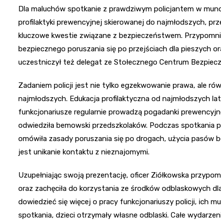
Dla maluchów spotkanie z prawdziwym policjantem w mundu
profilaktyki prewencyjnej skierowanej do najmłodszych, pr
kluczowe kwestie związane z bezpieczeństwem. Przypomni
bezpiecznego poruszania się po przejściach dla pieszych 
uczestniczył też delegat ze Stołecznego Centrum Bezpie
Zadaniem policji jest nie tylko egzekwowanie prawa, ale r
najmłodszych. Edukacja profilaktyczna od najmłodszych lat
funkcjonariusze regularnie prowadzą pogadanki prewencyjne
odwiedziła bemowski przedszkolaków. Podczas spotkania p
omówiła zasady poruszania się po drogach, użycia pasów 
jest unikanie kontaktu z nieznajomymi.
Uzupełniając swoją prezentację, oficer Ziółkowska przypo
oraz zachęciła do korzystania ze środków odblaskowych dl
dowiedzieć się więcej o pracy funkcjonariuszy policji, ich 
spotkania, dzieci otrzymały własne odblaski. Całe wydarzen