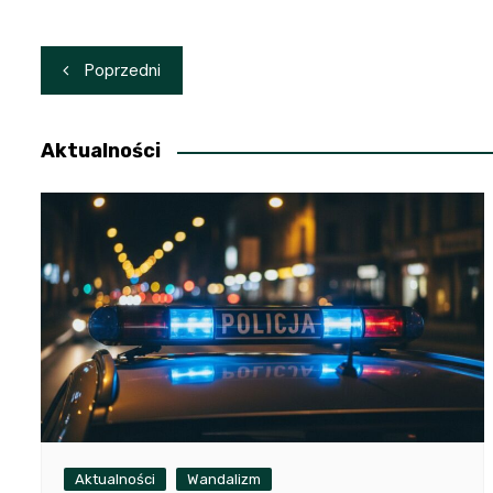
Nawigacja
Poprzedni
wpisu
Aktualności
Aktualności
Wandalizm