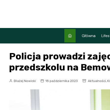
Skip
to
content
Główna
Lifes
Policja prowadzi zajęc
przedszkolu na Bemo
,
Błażej Nowicki
18 października 2023
Aktualności
K