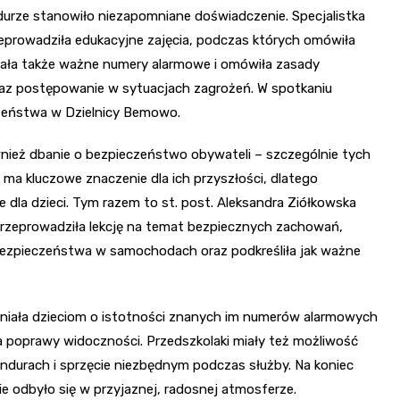
rze stanowiło niezapomniane doświadczenie. Specjalistka
zeprowadziła edukacyjne zajęcia, podczas których omówiła
ała także ważne numery alarmowe i omówiła zasady
oraz postępowanie w sytuacjach zagrożeń. W spotkaniu
czeństwa w Dzielnicy Bemowo.
ównież dbanie o bezpieczeństwo obywateli – szczególnie tych
 ma kluczowe znaczenie dla ich przyszłości, dlatego
 dla dzieci. Tym razem to st. post. Aleksandra Ziółkowska
rzeprowadziła lekcję na temat bezpiecznych zachowań,
bezpieczeństwa w samochodach oraz podkreśliła jak ważne
mniała dzieciom o istotności znanych im numerów alarmowych
a poprawy widoczności. Przedszkolaki miały też możliwość
mundurach i sprzęcie niezbędnym podczas służby. Na koniec
ie odbyło się w przyjaznej, radosnej atmosferze.