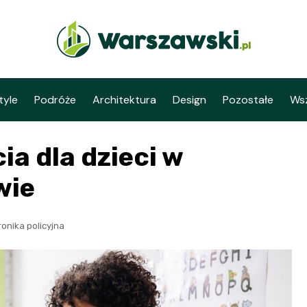
tyle
Podróże
Architektura
Design
Pozostałe
Wsz
ia dla dzieci w
wie
ronika policyjna