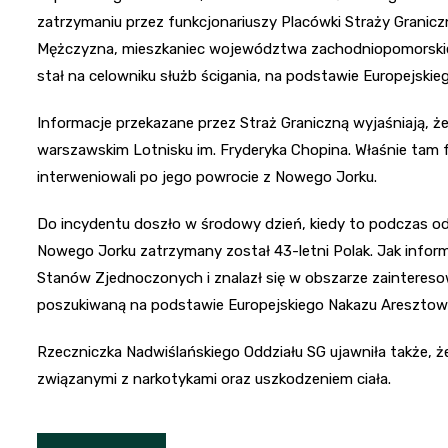
zatrzymaniu przez funkcjonariuszy Placówki Straży Granicz
Mężczyzna, mieszkaniec województwa zachodniopomorskie
stał na celowniku służb ścigania, na podstawie Europejski
Informacje przekazane przez Straż Graniczną wyjaśniają, 
warszawskim Lotnisku im. Fryderyka Chopina. Właśnie tam 
interweniowali po jego powrocie z Nowego Jorku.
Do incydentu doszło w środowy dzień, kiedy to podczas 
Nowego Jorku zatrzymany został 43-letni Polak. Jak inform
Stanów Zjednoczonych i znalazł się w obszarze zainteresow
poszukiwaną na podstawie Europejskiego Nakazu Aresztowan
Rzeczniczka Nadwiślańskiego Oddziału SG ujawniła także, 
związanymi z narkotykami oraz uszkodzeniem ciała.