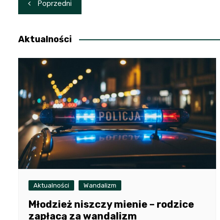
Nawigacja
Poprzedni
wpisu
Aktualności
Aktualności
Wandalizm
Młodzież niszczy mienie – rodzice
zapłacą za wandalizm