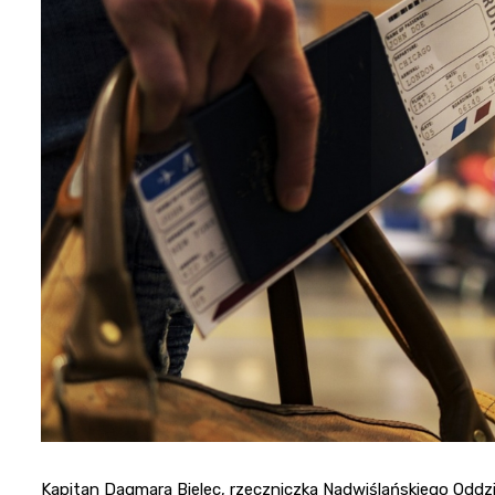
Kapitan Dagmara Bielec, rzeczniczka Nadwiślańskiego Oddz