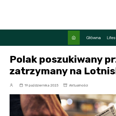
Skip
to
content
Główna
Lifes
Polak poszukiwany pr
zatrzymany na Lotni
19 października 2023
Aktualności