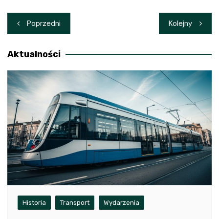
Nawigacja
Poprzedni
Kolejny
wpisu
Aktualności
Historia
Transport
Wydarzenia