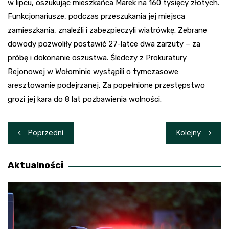
w lipcu, oszukując mieszkańca Marek na 160 tysięcy złotych.
Funkcjonariusze, podczas przeszukania jej miejsca
zamieszkania, znaleźli i zabezpieczyli wiatrówkę. Zebrane
dowody pozwoliły postawić 27-latce dwa zarzuty – za
próbę i dokonanie oszustwa. Śledczy z Prokuratury
Rejonowej w Wołominie wystąpili o tymczasowe
aresztowanie podejrzanej. Za popełnione przestępstwo
grozi jej kara do 8 lat pozbawienia wolności.
Nawigacja
Poprzedni
Kolejny
wpisu
Aktualności