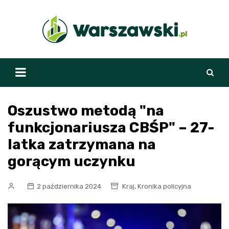
Skip
to
content
Oszustwo metodą "na
funkcjonariusza CBŚP" – 27-
latka zatrzymana na
gorącym uczynku
,
2 października 2024
Kraj
Kronika policyjna