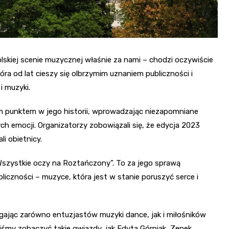
skiej scenie muzycznej właśnie za nami – chodzi oczywiście
ra od lat cieszy się olbrzymim uznaniem publiczności i
i muzyki.
m punktem w jego historii, wprowadzając niezapomniane
ch emocji. Organizatorzy zobowiązali się, że edycja 2023
i obietnicy.
Wszystkie oczy na Roztańczony”. To za jego sprawą
bliczności – muzyce, która jest w stanie poruszyć serce i
ągając zarówno entuzjastów muzyki dance, jak i miłośników
śmy zobaczyć takie gwiazdy, jak Edyta Górniak, Zenek