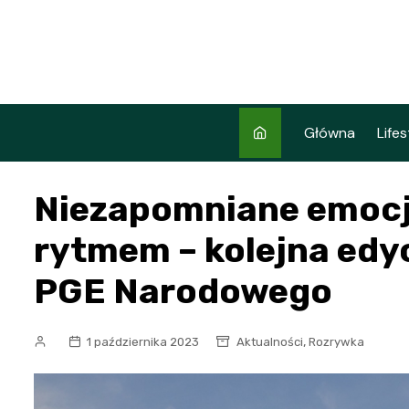
Skip
to
content
Główna
Lifes
Niezapomniane emocj
rytmem – kolejna ed
PGE Narodowego
,
1 października 2023
Aktualności
Rozrywka