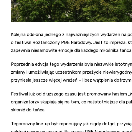
Kolejna odsłona jednego z najważniejszych wydarzeń na pol
o festiwal Roztańczony PGE Narodowy. Jest to impreza, któ
zapewnia niesamowite emocje dla każdego miłośnika tańca 
Poprzednia edycja tego wydarzenia była niezwykle istotny
zmiany i umożliwiając uczestnikom przeżycie niewiarygodny
przyniesie jeszcze więcej wrażeń – i bez wątpienia dotrzymal
Festiwal już od dłuższego czasu jest promowany hasłem „
organizatorzy skupiają się na tym, co najistotniejsze dla pu
skłonić do tańca.
Tegoroczny line-up był imponujący jak nigdy dotąd, przyci
polskiej sceny muzycznej. Na scenie PGE Narodowego mogli