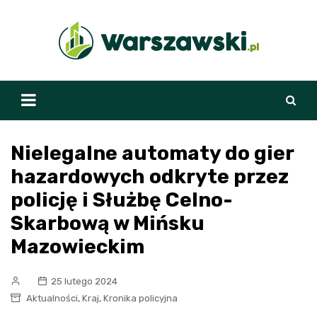
Skip
to
content
Nielegalne automaty do gier
hazardowych odkryte przez
policję i Służbę Celno-
Skarbową w Mińsku
Mazowieckim
25 lutego 2024
,
,
Aktualności
Kraj
Kronika policyjna