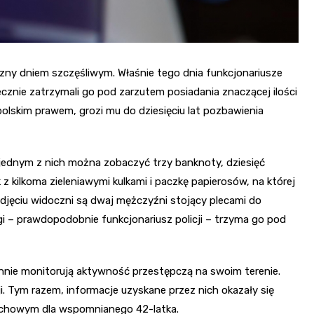
zny dniem szczęśliwym. Właśnie tego dnia funkcjonariusze
znie zatrzymali go pod zarzutem posiadania znaczącej ilości
olskim prawem, grozi mu do dziesięciu lat pozbawienia
jednym z nich można zobaczyć trzy banknoty, dziesięć
 kilkoma zieleniawymi kulkami i paczkę papierosów, na której
zdjęciu widoczni są dwaj mężczyźni stojący plecami do
gi – prawdopodobnie funkcjonariusz policji – trzyma go pod
annie monitorują aktywność przestępczą na swoim terenie.
. Tym razem, informacje uzyskane przez nich okazały się
pechowym dla wspomnianego 42-latka.