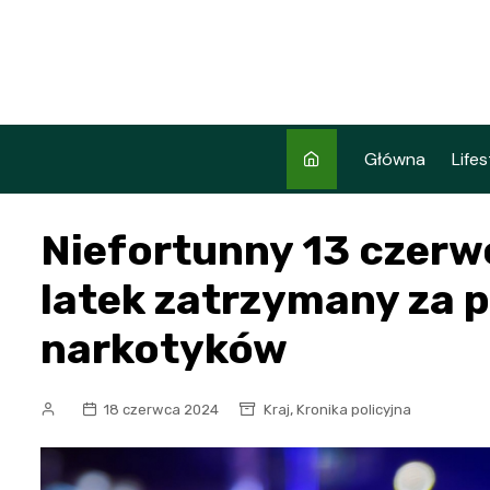
Skip
to
content
Główna
Lifes
Niefortunny 13 czerw
latek zatrzymany za p
narkotyków
,
18 czerwca 2024
Kraj
Kronika policyjna