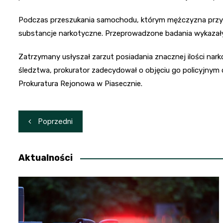
Podczas przeszukania samochodu, którym mężczyzna przybył 
substancje narkotyczne. Przeprowadzone badania wykazały, 
Zatrzymany usłyszał zarzut posiadania znacznej ilości nar
śledztwa, prokurator zadecydował o objęciu go policyjnym
Prokuratura Rejonowa w Piasecznie.
Nawigacja
Poprzedni
wpisu
Aktualności