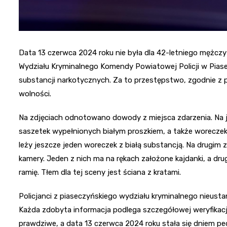
Data 13 czerwca 2024 roku nie była dla 42-letniego mężczy
Wydziału Kryminalnego Komendy Powiatowej Policji w Piasec
substancji narkotycznych. Za to przestępstwo, zgodnie z p
wolności.
Na zdjęciach odnotowano dowody z miejsca zdarzenia. Na 
saszetek wypełnionych białym proszkiem, a także woreczek z
leży jeszcze jeden woreczek z białą substancją. Na drugim 
kamery. Jeden z nich ma na rękach założone kajdanki, a dru
ramię. Tłem dla tej sceny jest ściana z kratami.
Policjanci z piaseczyńskiego wydziału kryminalnego nieust
Każda zdobyta informacja podlega szczegółowej weryfikacji
prawdziwe, a data 13 czerwca 2024 roku stała się dniem 