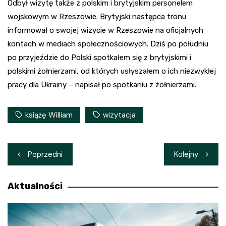
Odbył wizytę także z polskim i brytyjskim personelem
wojskowym w Rzeszowie. Brytyjski następca tronu
informował o swojej wizycie w Rzeszowie na oficjalnych
kontach w mediach społecznościowych. Dziś po południu
po przyjeździe do Polski spotkałem się z brytyjskimi i
polskimi żołnierzami, od których usłyszałem o ich niezwykłej
pracy dla Ukrainy – napisał po spotkaniu z żołnierzami.
książę William
wizytacja
Nawigacja
Poprzedni
Kolejny
wpisu
Aktualności