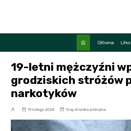
Skip
to
content
Główna
Lifes
19-letni mężczyźni wp
grodziskich stróżów 
narkotyków
,
19 lutego 2024
Kraj
Kronika policyjna