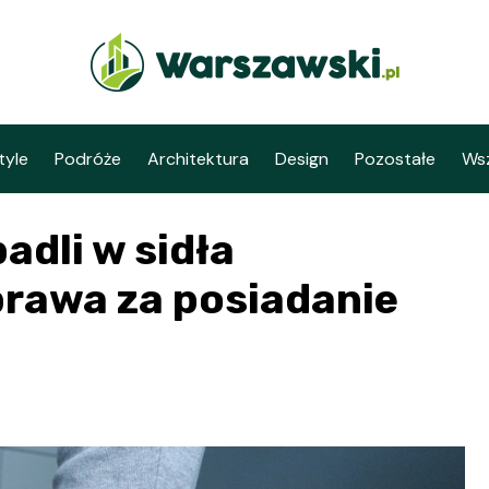
tyle
Podróże
Architektura
Design
Pozostałe
Wsz
adli w sidła
prawa za posiadanie