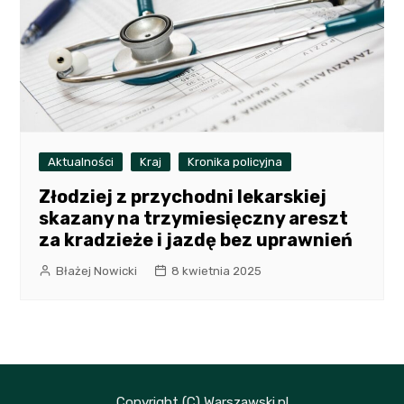
Aktualności
Kraj
Kronika policyjna
Złodziej z przychodni lekarskiej
skazany na trzymiesięczny areszt
za kradzieże i jazdę bez uprawnień
Błażej Nowicki
8 kwietnia 2025
Copyright (C) Warszawski.pl