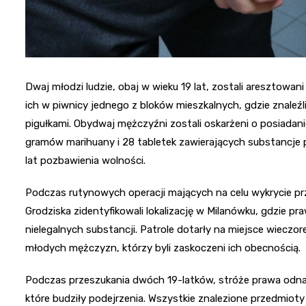
Dwaj młodzi ludzie, obaj w wieku 19 lat, zostali aresztowan
ich w piwnicy jednego z bloków mieszkalnych, gdzie znaleź
pigułkami. Obydwaj mężczyźni zostali oskarżeni o posiadanie
gramów marihuany i 28 tabletek zawierających substancje 
lat pozbawienia wolności.
Podczas rutynowych operacji mających na celu wykrycie pr
Grodziska zidentyfikowali lokalizację w Milanówku, gdzie p
nielegalnych substancji. Patrole dotarły na miejsce wieczo
młodych mężczyzn, którzy byli zaskoczeni ich obecnością.
Podczas przeszukania dwóch 19-latków, stróże prawa odnaleź
które budziły podejrzenia. Wszystkie znalezione przedmiot