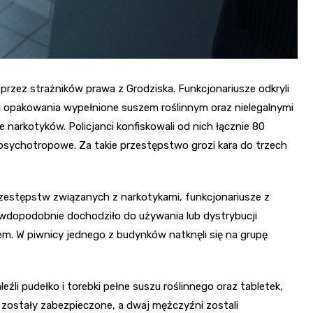
i przez strażników prawa z Grodziska. Funkcjonariusze odkryli
li opakowania wypełnione suszem roślinnym oraz nielegalnymi
 narkotyków. Policjanci konfiskowali od nich łącznie 80
psychotropowe. Za takie przestępstwo grozi kara do trzech
zestępstw związanych z narkotykami, funkcjonariusze z
rawdopodobnie dochodziło do używania lub dystrybucji
rem. W piwnicy jednego z budynków natknęli się na grupę
li pudełko i torebki pełne suszu roślinnego oraz tabletek,
y zostały zabezpieczone, a dwaj mężczyźni zostali