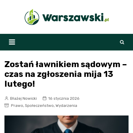
Skip
to
content
Zostań ławnikiem sądowym –
czas na zgłoszenia mija 13
lutego!
Błażej Nowicki
16 stycznia 2026
,
,
Prawo
Społeczeństwo
Wydarzenia