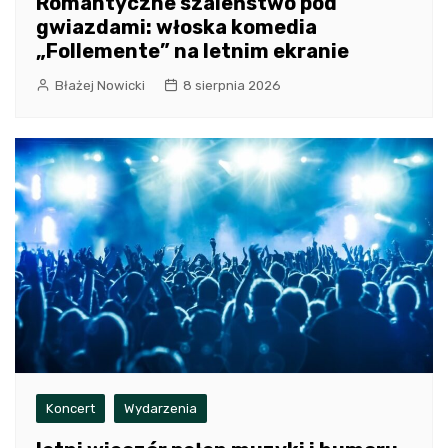
Romantyczne szaleństwo pod
gwiazdami: włoska komedia
„Follemente” na letnim ekranie
Błażej Nowicki
8 sierpnia 2026
Koncert
Wydarzenia