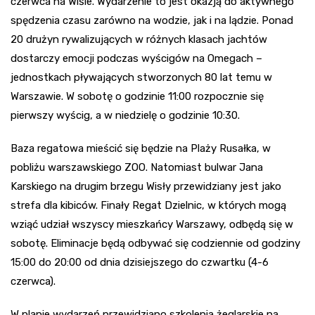
czerwca na Wiśle. Wydarzenie to jest okazją do aktywnego
spędzenia czasu zarówno na wodzie, jak i na lądzie. Ponad
20 drużyn rywalizujących w różnych klasach jachtów
dostarczy emocji podczas wyścigów na Omegach –
jednostkach pływających stworzonych 80 lat temu w
Warszawie. W sobotę o godzinie 11:00 rozpocznie się
pierwszy wyścig, a w niedzielę o godzinie 10:30.
Baza regatowa mieścić się będzie na Plaży Rusałka, w
pobliżu warszawskiego ZOO. Natomiast bulwar Jana
Karskiego na drugim brzegu Wisły przewidziany jest jako
strefa dla kibiców. Finały Regat Dzielnic, w których mogą
wziąć udział wszyscy mieszkańcy Warszawy, odbędą się w
sobotę. Eliminacje będą odbywać się codziennie od godziny
15:00 do 20:00 od dnia dzisiejszego do czwartku (4-6
czerwca).
W planie wydarzeń przewidziano szkolenia żeglarskie na