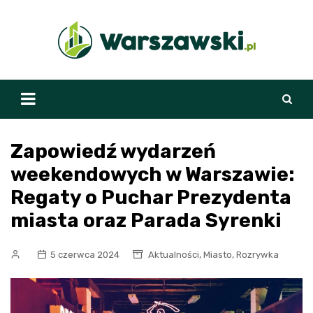
Skip
to
content
Zapowiedź wydarzeń
weekendowych w Warszawie:
Regaty o Puchar Prezydenta
miasta oraz Parada Syrenki
,
,
5 czerwca 2024
Aktualności
Miasto
Rozrywka