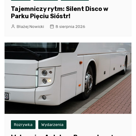
Tajemniczy rytm: Silent Disco w
Parku Pięciu Sióstr!
Błażej Nowicki
8 sierpnia 2026
Rozrywka
Wydarzenia