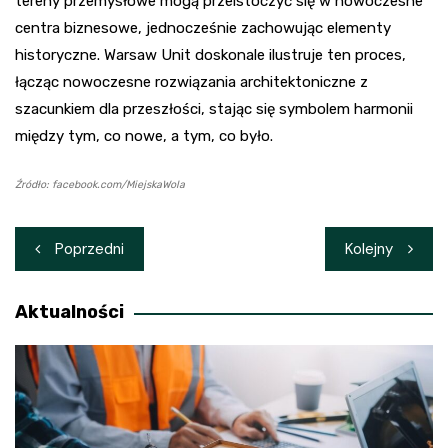
tereny przemysłowe mogą przeistoczyć się w nowoczesne
centra biznesowe, jednocześnie zachowując elementy
historyczne. Warsaw Unit doskonale ilustruje ten proces,
łącząc nowoczesne rozwiązania architektoniczne z
szacunkiem dla przeszłości, stając się symbolem harmonii
między tym, co nowe, a tym, co było.
Źródło: facebook.com/MiejskaWola
Nawigacja
Poprzedni
Kolejny
wpisu
Aktualności