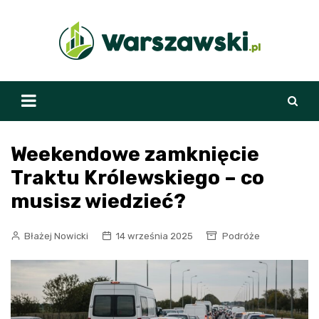
Skip
to
content
Weekendowe zamknięcie
Traktu Królewskiego – co
musisz wiedzieć?
Błażej Nowicki
14 września 2025
Podróże