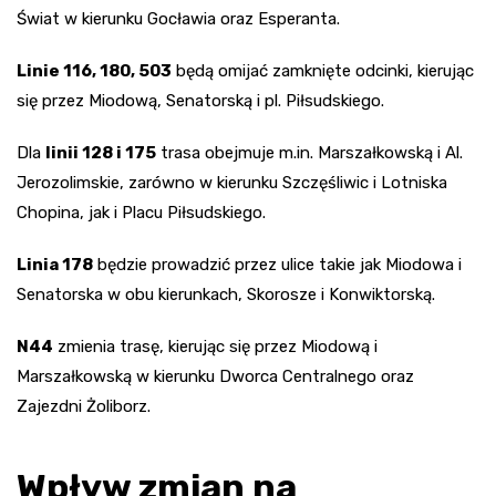
Świat w kierunku Gocławia oraz Esperanta.
Linie 116, 180, 503
będą omijać zamknięte odcinki, kierując
się przez Miodową, Senatorską i pl. Piłsudskiego.
Dla
linii 128 i 175
trasa obejmuje m.in. Marszałkowską i Al.
Jerozolimskie, zarówno w kierunku Szczęśliwic i Lotniska
Chopina, jak i Placu Piłsudskiego.
Linia 178
będzie prowadzić przez ulice takie jak Miodowa i
Senatorska w obu kierunkach, Skorosze i Konwiktorską.
N44
zmienia trasę, kierując się przez Miodową i
Marszałkowską w kierunku Dworca Centralnego oraz
Zajezdni Żoliborz.
Wpływ zmian na