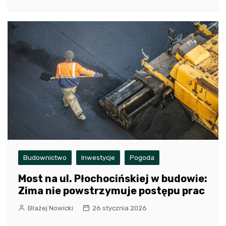
Budownictwo
Inwestycje
Pogoda
Most na ul. Płochocińskiej w budowie:
Zima nie powstrzymuje postępu prac
Błażej Nowicki
26 stycznia 2026