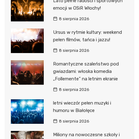
Lato pełne radości i sportowych
emocji w OSiR Włochy!
8 sierpnia 2026
Ursus w rytmie kultury: weekend
pełen filmów, tańca i jazzu!
8 sierpnia 2026
Romantyczne szaleństwo pod
gwiazdami: włoska komedia
„Follemente” na letnim ekranie
8 sierpnia 2026
letni wieczór pełen muzyki i
humoru w Białołęce
8 sierpnia 2026
Miliony na nowoczesne szkoły i