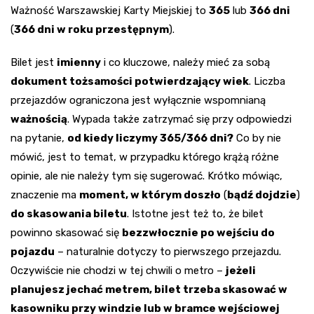
Ważność Warszawskiej Karty Miejskiej to
365
lub
366 dni
(
366 dni w roku przestępnym
).
Bilet jest
imienny
i co kluczowe, należy mieć za sobą
dokument tożsamości potwierdzający wiek
. Liczba
przejazdów ograniczona jest wyłącznie wspomnianą
ważnością
. Wypada także zatrzymać się przy odpowiedzi
na pytanie,
od kiedy liczymy 365/366 dni?
Co by nie
mówić, jest to temat, w przypadku którego krążą różne
opinie, ale nie należy tym się sugerować. Krótko mówiąc,
znaczenie ma
moment, w którym doszło
(
bądź dojdzie
)
do skasowania biletu
. Istotne jest też to, że bilet
powinno skasować się
bezzwłocznie po wejściu do
pojazdu
– naturalnie dotyczy to pierwszego przejazdu.
Oczywiście nie chodzi w tej chwili o metro –
jeżeli
planujesz jechać metrem, bilet trzeba skasować w
kasowniku przy windzie lub w bramce wejściowej