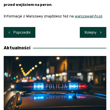
przed wejściem na peron
.
Informacje z Warszawy znajdziesz też na
warszawainfo.pl
.
Nawigacja
Poprzedni
Kolejny
wpisu
Aktualności