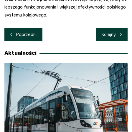
lepszego funkcjonowania i większej efektywności polskiego
systemu kolejowego.
Nawigacja
Poprzedni
Kolejny
wpisu
Aktualności