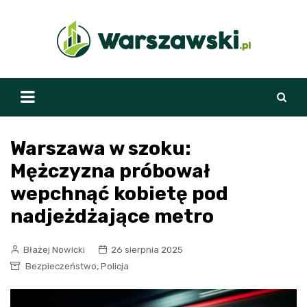
Skip
to
content
Warszawa w szoku:
Mężczyzna próbował
wepchnąć kobietę pod
nadjeżdżające metro
Błażej Nowicki
26 sierpnia 2025
,
Bezpieczeństwo
Policja