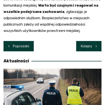
komunikacji miejskiej.
Warto być czujnym i reagować na
wszelkie podejrzane zachowania
, zgłaszając je
odpowiednim służbom. Bezpieczeństwo w miejscach
publicznych zależy od wspólnej odpowiedzialności
wszystkich użytkowników przestrzeni miejskiej.
Nawigacja
Poprzedni
Kolejny
wpisu
Aktualności